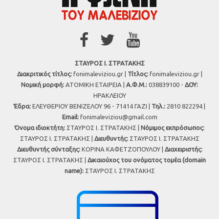
ΣΤΑΥΡΟΣ Ι. ΣΤΡΑΤΑΚΗΣ
Διακριτικός τίτλος:
fonimaleviziou.gr |
Τίτλος:
fonimaleviziou.gr |
Νομική μορφή:
ΑΤΟΜΙΚΗ ΕΤΑΙΡΕΙΑ |
Α.Φ.Μ.:
038839100 -
ΔΟΥ:
ΗΡΑΚΛΕΙΟΥ
Έδρα:
ΕΛΕΥΘΕΡΙΟΥ ΒΕΝΙΖΕΛΟΥ 96 - 71414 ΓΑΖΙ |
Τηλ.:
2810 822294 |
Εmail:
fonimaleviziou@gmail.com
Όνομα ιδιοκτήτη:
ΣΤΑΥΡΟΣ Ι. ΣΤΡΑΤΑΚΗΣ |
Νόμιμος εκπρόσωπος:
ΣΤΑΥΡΟΣ Ι. ΣΤΡΑΤΑΚΗΣ |
Διευθυντής:
ΣΤΑΥΡΟΣ Ι. ΣΤΡΑΤΑΚΗΣ
Διευθυντής σύνταξης:
ΚΟΡΙΝΑ ΚΑΦΕΤΖΟΠΟΥΛΟΥ |
Διαχειριστής:
ΣΤΑΥΡΟΣ Ι. ΣΤΡΑΤΑΚΗΣ |
Δικαιούχος του ονόματος τομέα (domain
name):
ΣΤΑΥΡΟΣ Ι. ΣΤΡΑΤΑΚΗΣ