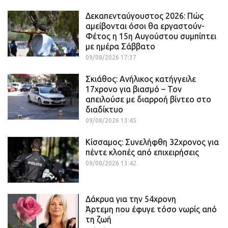
Δεκαπενταύγουστος 2026: Πώς
αμείβονται όσοι θα εργαστούν-
Φέτος η 15η Αυγούστου συμπίπτει
με ημέρα Σάββατο
09/08/2026 17:37
Σκιάθος: Ανήλικος κατήγγειλε
17χρονο για βιασμό – Τον
απειλούσε με διαρροή βίντεο στο
διαδίκτυο
09/08/2026 13:45
Κίσσαμος: Συνελήφθη 32χρονος για
πέντε κλοπές από επιχειρήσεις
09/08/2026 13:42
Δάκρυα για την 54χρονη
Άρτεμη που έφυγε τόσο νωρίς από
τη ζωή