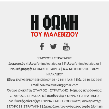
ΣΤΑΥΡΟΣ Ι. ΣΤΡΑΤΑΚΗΣ
Διακριτικός τίτλος:
fonimaleviziou.gr |
Τίτλος:
fonimaleviziou.gr |
Νομική μορφή:
ΑΤΟΜΙΚΗ ΕΤΑΙΡΕΙΑ |
Α.Φ.Μ.:
038839100 -
ΔΟΥ:
ΗΡΑΚΛΕΙΟΥ
Έδρα:
ΕΛΕΥΘΕΡΙΟΥ ΒΕΝΙΖΕΛΟΥ 96 - 71414 ΓΑΖΙ |
Τηλ.:
2810 822294 |
Εmail:
fonimaleviziou@gmail.com
Όνομα ιδιοκτήτη:
ΣΤΑΥΡΟΣ Ι. ΣΤΡΑΤΑΚΗΣ |
Νόμιμος εκπρόσωπος:
ΣΤΑΥΡΟΣ Ι. ΣΤΡΑΤΑΚΗΣ |
Διευθυντής:
ΣΤΑΥΡΟΣ Ι. ΣΤΡΑΤΑΚΗΣ
Διευθυντής σύνταξης:
ΚΟΡΙΝΑ ΚΑΦΕΤΖΟΠΟΥΛΟΥ |
Διαχειριστής:
ΣΤΑΥΡΟΣ Ι. ΣΤΡΑΤΑΚΗΣ |
Δικαιούχος του ονόματος τομέα (domain