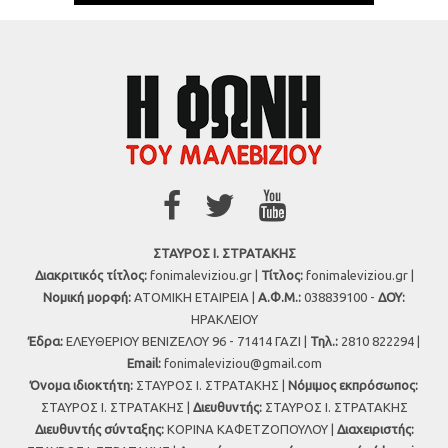
ΣΤΑΥΡΟΣ Ι. ΣΤΡΑΤΑΚΗΣ
Διακριτικός τίτλος:
fonimaleviziou.gr |
Τίτλος:
fonimaleviziou.gr |
Νομική μορφή:
ΑΤΟΜΙΚΗ ΕΤΑΙΡΕΙΑ |
Α.Φ.Μ.:
038839100 -
ΔΟΥ:
ΗΡΑΚΛΕΙΟΥ
Έδρα:
ΕΛΕΥΘΕΡΙΟΥ ΒΕΝΙΖΕΛΟΥ 96 - 71414 ΓΑΖΙ |
Τηλ.:
2810 822294 |
Εmail:
fonimaleviziou@gmail.com
Όνομα ιδιοκτήτη:
ΣΤΑΥΡΟΣ Ι. ΣΤΡΑΤΑΚΗΣ |
Νόμιμος εκπρόσωπος:
ΣΤΑΥΡΟΣ Ι. ΣΤΡΑΤΑΚΗΣ |
Διευθυντής:
ΣΤΑΥΡΟΣ Ι. ΣΤΡΑΤΑΚΗΣ
Διευθυντής σύνταξης:
ΚΟΡΙΝΑ ΚΑΦΕΤΖΟΠΟΥΛΟΥ |
Διαχειριστής: