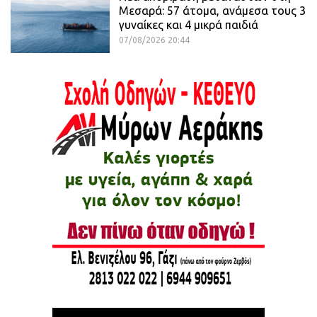
Μεσαρά: 57 άτομα, ανάμεσα τους 3
γυναίκες και 4 μικρά παιδιά
07/08/2026 20:44