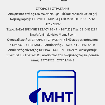
ΣΤΑΥΡΟΣ Ι. ΣΤΡΑΤΑΚΗΣ
Διακριτικός τίτλος:
fonimaleviziou.gr |
Τίτλος:
fonimaleviziou.gr |
Νομική μορφή:
ΑΤΟΜΙΚΗ ΕΤΑΙΡΕΙΑ |
Α.Φ.Μ.:
038839100 -
ΔΟΥ:
ΗΡΑΚΛΕΙΟΥ
Έδρα:
ΕΛΕΥΘΕΡΙΟΥ ΒΕΝΙΖΕΛΟΥ 96 - 71414 ΓΑΖΙ |
Τηλ.:
2810 822294 |
Εmail:
fonimaleviziou@gmail.com
Όνομα ιδιοκτήτη:
ΣΤΑΥΡΟΣ Ι. ΣΤΡΑΤΑΚΗΣ |
Νόμιμος εκπρόσωπος:
ΣΤΑΥΡΟΣ Ι. ΣΤΡΑΤΑΚΗΣ |
Διευθυντής:
ΣΤΑΥΡΟΣ Ι. ΣΤΡΑΤΑΚΗΣ
Διευθυντής σύνταξης:
ΚΟΡΙΝΑ ΚΑΦΕΤΖΟΠΟΥΛΟΥ |
Διαχειριστής:
ΣΤΑΥΡΟΣ Ι. ΣΤΡΑΤΑΚΗΣ |
Δικαιούχος του ονόματος τομέα (domain
name):
ΣΤΑΥΡΟΣ Ι. ΣΤΡΑΤΑΚΗΣ