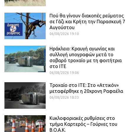
Πού θα γίνουν διακοπές ρεύματος
σε Γάζι και Κρήτη την Παρασκευή 7
Αυγούστου
06/08/2026 19:10
Ηράκλειο: Κραυγή αγωνίας και
συλλογή υπογραφών μετά το
σοβαρό τροχαίο με τη φοιτήτρια
στο ΙΤΕ
06/08/2026 19:06
Τροχαίο στο ΙΤΕ: Στο «Αττικόν»
μεταφέρθηκε η 20χρονη Ραφαέλα
06/08/2026 18:33
Κυκλοφοριακές ρυθμίσεις στο
τμήμα Καρτερός – Γούρνες του
Β.Ο.Α.Κ.