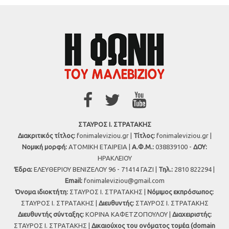
ΣΤΑΥΡΟΣ Ι. ΣΤΡΑΤΑΚΗΣ
Διακριτικός τίτλος:
fonimaleviziou.gr |
Τίτλος:
fonimaleviziou.gr |
Νομική μορφή:
ΑΤΟΜΙΚΗ ΕΤΑΙΡΕΙΑ |
Α.Φ.Μ.:
038839100 -
ΔΟΥ:
ΗΡΑΚΛΕΙΟΥ
Έδρα:
ΕΛΕΥΘΕΡΙΟΥ ΒΕΝΙΖΕΛΟΥ 96 - 71414 ΓΑΖΙ |
Τηλ.:
2810 822294 |
Εmail:
fonimaleviziou@gmail.com
Όνομα ιδιοκτήτη:
ΣΤΑΥΡΟΣ Ι. ΣΤΡΑΤΑΚΗΣ |
Νόμιμος εκπρόσωπος:
ΣΤΑΥΡΟΣ Ι. ΣΤΡΑΤΑΚΗΣ |
Διευθυντής:
ΣΤΑΥΡΟΣ Ι. ΣΤΡΑΤΑΚΗΣ
Διευθυντής σύνταξης:
ΚΟΡΙΝΑ ΚΑΦΕΤΖΟΠΟΥΛΟΥ |
Διαχειριστής:
ΣΤΑΥΡΟΣ Ι. ΣΤΡΑΤΑΚΗΣ |
Δικαιούχος του ονόματος τομέα (domain