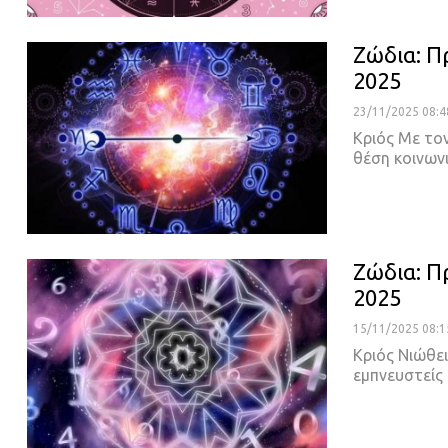
Ζώδια: Π
2025
23/11/2025 08:4
Κριός Με τον
θέση κοινων
Ζώδια: Π
2025
15/11/2025 08:1
Κριός Νιώθει
εμπνευστείς 