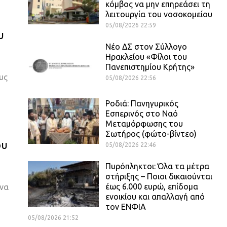
κόμβος να μην επηρεάσει τη
λειτουργία του νοσοκομείου
05/08/2026 22:59
υ
Νέο ΔΣ στον Σύλλογο
Ηρακλείου «Φίλοι του
Πανεπιστημίου Κρήτης»
υς
05/08/2026 22:56
Ροδιά: Πανηγυρικός
Εσπερινός στο Ναό
Μεταμόρφωσης του
Σωτήρος (φώτο-βίντεο)
ου
05/08/2026 22:46
Πυρόπληκτοι: Όλα τα μέτρα
στήριξης – Ποιοι δικαιούνται
έως 6.000 ευρώ, επίδομα
ονα
ενοικίου και απαλλαγή από
τον ΕΝΦΙΑ
05/08/2026 21:52