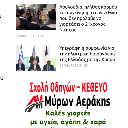
Λουλούδια, πλήθος κόσμου
και συγκίνηση στα γενέθλια
υ
που δεν πρόλαβε να
γιορτάσει ο 21χρονος
Νικήτας
05/08/2026 21:48
Υπεγράφη η συμφωνία για
την ηλεκτρική διασύνδεση
της Ελλάδας με την Κύπρο
05/08/2026 21:43
ου