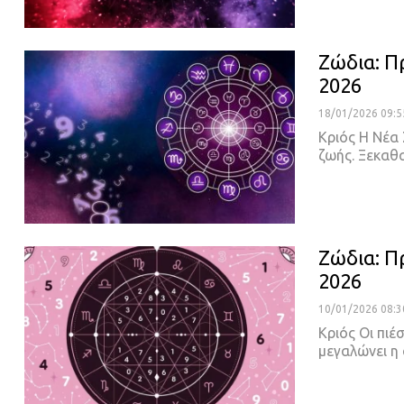
Ζώδια: Π
2026
18/01/2026 09:5
Κριός Η Νέα 
ζωής. Ξεκαθα
Ζώδια: Π
2026
10/01/2026 08:3
Κριός Οι πιέ
μεγαλώνει η