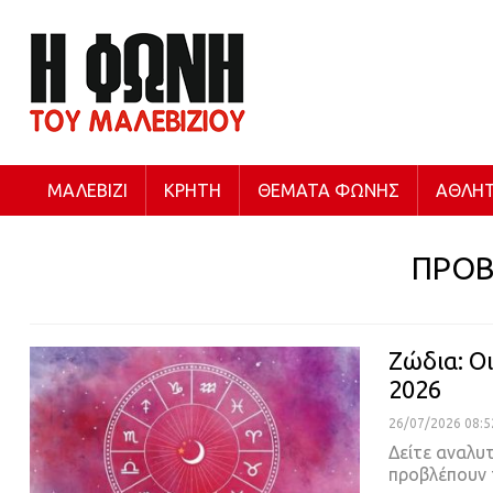
ΜΑΛΕΒΊΖΙ
ΚΡΉΤΗ
ΘΈΜΑΤΑ ΦΩΝΉΣ
ΑΘΛΗΤ
ΠΡΟΒ
Ζώδια: Ο
2026
26/07/2026 08:5
Δείτε αναλυτ
προβλέπουν 