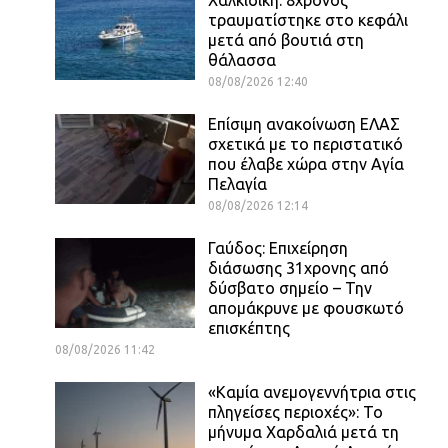
τραυματίστηκε στο κεφάλι
μετά από βουτιά στη
θάλασσα
08/08/2026 12:40
Επίσιμη ανακοίνωση ΕΛΑΣ
σχετικά με το περιστατικό
που έλαβε χώρα στην Αγία
Πελαγία
08/08/2026 12:14
Γαύδος: Επιχείρηση
διάσωσης 31χρονης από
δύσβατο σημείο – Την
απομάκρυνε με φουσκωτό
επισκέπτης
08/08/2026 11:42
«Καμία ανεμογεννήτρια στις
πληγείσες περιοχές»: Το
μήνυμα Χαρδαλιά μετά τη