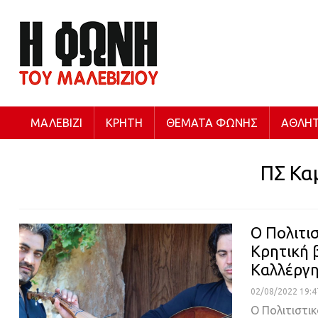
ΜΑΛΕΒΊΖΙ
ΚΡΉΤΗ
ΘΈΜΑΤΑ ΦΩΝΉΣ
ΑΘΛΗΤ
ΠΣ Κα
Ο Πολιτι
Κρητική 
Καλλέργ
02/08/2022 19:4
Ο Πολιτιστι