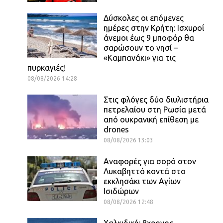
Δύσκολες οι επόμενες
ημέρες στην Κρήτη: Ισχυροί
άνεμοι έως 9 μποφόρ θα
σαρώσουν το νησί –
«Καμπανάκι» για τις
πυρκαγιές!
08/08/2026 14:28
Στις φλόγες δύο διυλιστήρια
πετρελαίου στη Ρωσία μετά
από ουκρανική επίθεση με
drones
08/08/2026 13:03
Αναφορές για σορό στον
Λυκαβηττό κοντά στο
εκκλησάκι των Αγίων
Ισιδώρων
08/08/2026 12:48
Χαλκιδική: 8χρονος