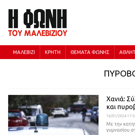
ΜΑΛΕΒΊΖΙ
ΚΡΉΤΗ
ΘΈΜΑΤΑ ΦΩΝΉΣ
ΑΘΛΗΤ
ΠΥΡΟΒ
Χανιά: Σ
και πυρο
16/01/2024 17:5
Με την κατη
γυμνασίου στ