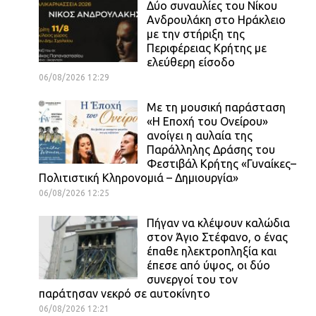
Δύο συναυλίες του Νίκου
Ανδρουλάκη στο Ηράκλειο
με την στήριξη της
Περιφέρειας Κρήτης με
ελεύθερη είσοδο
06/08/2026 12:29
Με τη μουσική παράσταση
«Η Εποχή του Ονείρου»
ανοίγει η αυλαία της
Παράλληλης Δράσης του
Φεστιβάλ Κρήτης «Γυναίκες–
Πολιτιστική Κληρονομιά – Δημιουργία»
06/08/2026 12:25
Πήγαν να κλέψουν καλώδια
στον Άγιο Στέφανο, ο ένας
έπαθε ηλεκτροπληξία και
έπεσε από ύψος, οι δύο
συνεργοί του τον
παράτησαν νεκρό σε αυτοκίνητο
06/08/2026 12:21