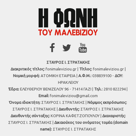
ΣΤΑΥΡΟΣ Ι. ΣΤΡΑΤΑΚΗΣ
Διακριτικός τίτλος:
fonimaleviziou.gr |
Τίτλος:
fonimaleviziou.gr |
Νομική μορφή:
ΑΤΟΜΙΚΗ ΕΤΑΙΡΕΙΑ |
Α.Φ.Μ.:
038839100 -
ΔΟΥ:
ΗΡΑΚΛΕΙΟΥ
Έδρα:
ΕΛΕΥΘΕΡΙΟΥ ΒΕΝΙΖΕΛΟΥ 96 - 71414 ΓΑΖΙ |
Τηλ.:
2810 822294 |
Εmail:
fonimaleviziou@gmail.com
Όνομα ιδιοκτήτη:
ΣΤΑΥΡΟΣ Ι. ΣΤΡΑΤΑΚΗΣ |
Νόμιμος εκπρόσωπος:
ΣΤΑΥΡΟΣ Ι. ΣΤΡΑΤΑΚΗΣ |
Διευθυντής:
ΣΤΑΥΡΟΣ Ι. ΣΤΡΑΤΑΚΗΣ
Διευθυντής σύνταξης:
ΚΟΡΙΝΑ ΚΑΦΕΤΖΟΠΟΥΛΟΥ |
Διαχειριστής:
ΣΤΑΥΡΟΣ Ι. ΣΤΡΑΤΑΚΗΣ |
Δικαιούχος του ονόματος τομέα (domain
name):
ΣΤΑΥΡΟΣ Ι. ΣΤΡΑΤΑΚΗΣ