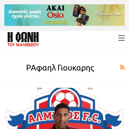
ΡΑφαηλ Γιουκαρης