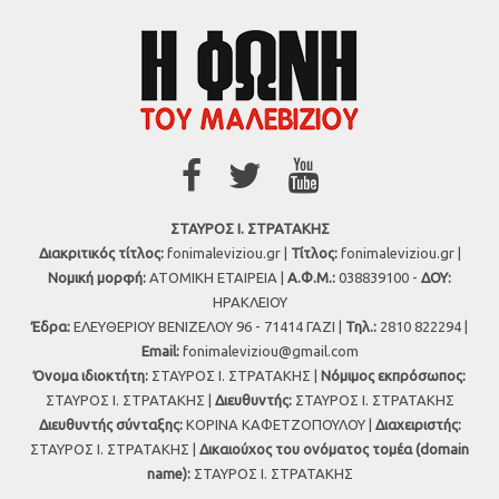
ΣΤΑΥΡΟΣ Ι. ΣΤΡΑΤΑΚΗΣ
Διακριτικός τίτλος:
fonimaleviziou.gr |
Τίτλος:
fonimaleviziou.gr |
Νομική μορφή:
ΑΤΟΜΙΚΗ ΕΤΑΙΡΕΙΑ |
Α.Φ.Μ.:
038839100 -
ΔΟΥ:
ΗΡΑΚΛΕΙΟΥ
Έδρα:
ΕΛΕΥΘΕΡΙΟΥ ΒΕΝΙΖΕΛΟΥ 96 - 71414 ΓΑΖΙ |
Τηλ.:
2810 822294 |
Εmail:
fonimaleviziou@gmail.com
Όνομα ιδιοκτήτη:
ΣΤΑΥΡΟΣ Ι. ΣΤΡΑΤΑΚΗΣ |
Νόμιμος εκπρόσωπος:
ΣΤΑΥΡΟΣ Ι. ΣΤΡΑΤΑΚΗΣ |
Διευθυντής:
ΣΤΑΥΡΟΣ Ι. ΣΤΡΑΤΑΚΗΣ
Διευθυντής σύνταξης:
ΚΟΡΙΝΑ ΚΑΦΕΤΖΟΠΟΥΛΟΥ |
Διαχειριστής:
ΣΤΑΥΡΟΣ Ι. ΣΤΡΑΤΑΚΗΣ |
Δικαιούχος του ονόματος τομέα (domain
name):
ΣΤΑΥΡΟΣ Ι. ΣΤΡΑΤΑΚΗΣ