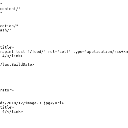
ncoded><![CDATA[<div style="margin-bottom:20px;"><img width="900" height="506" src="https://fonimaleviziou.gr/wp-content/uploads/2021/12/rapint-test.jpg" class="attachment-post-th