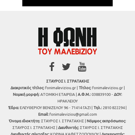
ΣΤΑΥΡΟΣ Ι. ΣΤΡΑΤΑΚΗΣ
Διακριτικός τίτλος:
fonimaleviziou.gr |
Τίτλος:
fonimaleviziou.gr |
Νομική μορφή:
ΑΤΟΜΙΚΗ ΕΤΑΙΡΕΙΑ |
Α.Φ.Μ.:
038839100 -
ΔΟΥ:
ΗΡΑΚΛΕΙΟΥ
Έδρα:
ΕΛΕΥΘΕΡΙΟΥ ΒΕΝΙΖΕΛΟΥ 96 - 71414 ΓΑΖΙ |
Τηλ.:
2810 822294 |
Εmail:
fonimaleviziou@gmail.com
Όνομα ιδιοκτήτη:
ΣΤΑΥΡΟΣ Ι. ΣΤΡΑΤΑΚΗΣ |
Νόμιμος εκπρόσωπος:
ΣΤΑΥΡΟΣ Ι. ΣΤΡΑΤΑΚΗΣ |
Διευθυντής:
ΣΤΑΥΡΟΣ Ι. ΣΤΡΑΤΑΚΗΣ
Διευθυντής σύνταξης:
ΚΟΡΙΝΑ ΚΑΦΕΤΖΟΠΟΥΛΟΥ |
Διαχειριστής: