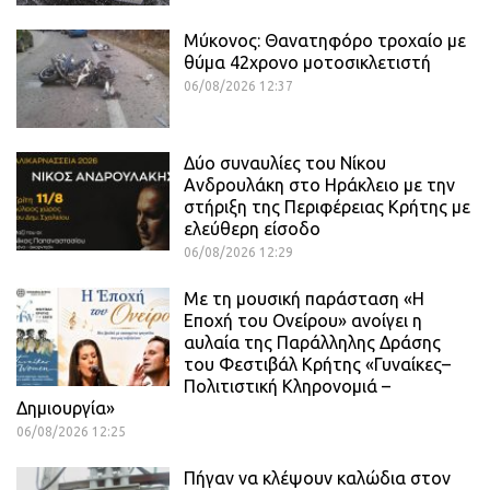
Μύκονος: Θανατηφόρο τροχαίο με
θύμα 42χρονο μοτοσικλετιστή
06/08/2026 12:37
Δύο συναυλίες του Νίκου
Ανδρουλάκη στο Ηράκλειο με την
στήριξη της Περιφέρειας Κρήτης με
ελεύθερη είσοδο
06/08/2026 12:29
Με τη μουσική παράσταση «Η
Εποχή του Ονείρου» ανοίγει η
αυλαία της Παράλληλης Δράσης
του Φεστιβάλ Κρήτης «Γυναίκες–
Πολιτιστική Κληρονομιά –
Δημιουργία»
06/08/2026 12:25
Πήγαν να κλέψουν καλώδια στον