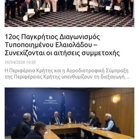
12ος Παγκρήτιος Διαγωνισμός
Τυποποιημένου Ελαιολάδου –
Συνεχίζονται οι αιτήσεις συμμετοχής
30/04/2026 10:50
Η Περιφέρεια Κρήτης και η Αγροδιατροφική Σύμπραξη
της Περιφέρειας Κρήτης υπενθυμίζουν τη διεξαγωγή…