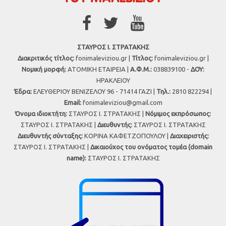
ΣΤΑΥΡΟΣ Ι. ΣΤΡΑΤΑΚΗΣ
Διακριτικός τίτλος:
fonimaleviziou.gr |
Τίτλος:
fonimaleviziou.gr |
Νομική μορφή:
ΑΤΟΜΙΚΗ ΕΤΑΙΡΕΙΑ |
Α.Φ.Μ.:
038839100 -
ΔΟΥ:
ΗΡΑΚΛΕΙΟΥ
Έδρα:
ΕΛΕΥΘΕΡΙΟΥ ΒΕΝΙΖΕΛΟΥ 96 - 71414 ΓΑΖΙ |
Τηλ.:
2810 822294 |
Εmail:
fonimaleviziou@gmail.com
Όνομα ιδιοκτήτη:
ΣΤΑΥΡΟΣ Ι. ΣΤΡΑΤΑΚΗΣ |
Νόμιμος εκπρόσωπος:
ΣΤΑΥΡΟΣ Ι. ΣΤΡΑΤΑΚΗΣ |
Διευθυντής:
ΣΤΑΥΡΟΣ Ι. ΣΤΡΑΤΑΚΗΣ
Διευθυντής σύνταξης:
ΚΟΡΙΝΑ ΚΑΦΕΤΖΟΠΟΥΛΟΥ |
Διαχειριστής:
ΣΤΑΥΡΟΣ Ι. ΣΤΡΑΤΑΚΗΣ |
Δικαιούχος του ονόματος τομέα (domain
name):
ΣΤΑΥΡΟΣ Ι. ΣΤΡΑΤΑΚΗΣ