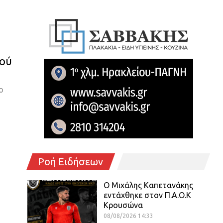
ιού
ο
Ροή Ειδήσεων
O Mιχάλης Καπετανάκης
εντάχθηκε στον Π.Α.Ο.Κ
Κρουσώνα
08/08/2026 14:33