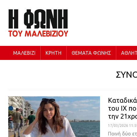
ΜΑΛΕΒΊΖΙ
ΚΡΉΤΗ
ΘΈΜΑΤΑ ΦΩΝΉΣ
ΑΘΛΗΤ
ΣΥΝ
Καταδικά
του ΙΧ π
την 21χρ
17/03/2026 11:5
Ποινή δύο ε