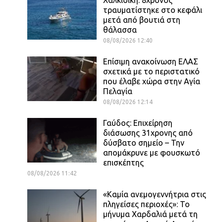
τραυματίστηκε στο κεφάλι
μετά από βουτιά στη
θάλασσα
08/08/2026 12:40
Επίσιμη ανακοίνωση ΕΛΑΣ
σχετικά με το περιστατικό
που έλαβε χώρα στην Αγία
Πελαγία
08/08/2026 12:14
Γαύδος: Επιχείρηση
διάσωσης 31χρονης από
δύσβατο σημείο – Την
απομάκρυνε με φουσκωτό
επισκέπτης
08/08/2026 11:42
«Καμία ανεμογεννήτρια στις
πληγείσες περιοχές»: Το
μήνυμα Χαρδαλιά μετά τη