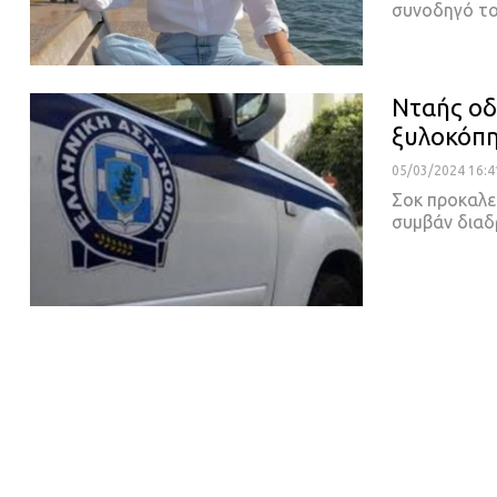
συνοδηγό το
Νταής οδ
ξυλοκόπη
05/03/2024 16:4
Σοκ προκαλε
συμβάν δια