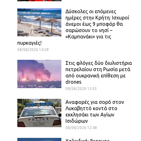
Δύσκολες οι επόμενες
ημέρες στην Κρήτη: Ισχυροί
άνεμοι έως 9 μποφόρ θα
σαρώσουν το νησί –
«Καμπανάκι» για τις
πυρκαγιές!
08/08/2026 14:28
Στις φλόγες δύο διυλιστήρια
πετρελαίου στη Ρωσία μετά
από ουκρανική επίθεση με
drones
08/08/2026 13:03
Αναφορές για σορό στον
Λυκαβηττό κοντά στο
εκκλησάκι των Αγίων
Ισιδώρων
08/08/2026 12:48
Χαλκιδική: 8χρονος