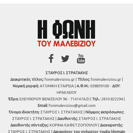
ΣΤΑΥΡΟΣ Ι. ΣΤΡΑΤΑΚΗΣ
Διακριτικός τίτλος:
fonimaleviziou.gr |
Τίτλος:
fonimaleviziou.gr |
Νομική μορφή:
ΑΤΟΜΙΚΗ ΕΤΑΙΡΕΙΑ |
Α.Φ.Μ.:
038839100 -
ΔΟΥ:
ΗΡΑΚΛΕΙΟΥ
Έδρα:
ΕΛΕΥΘΕΡΙΟΥ ΒΕΝΙΖΕΛΟΥ 96 - 71414 ΓΑΖΙ |
Τηλ.:
2810 822294 |
Εmail:
fonimaleviziou@gmail.com
Όνομα ιδιοκτήτη:
ΣΤΑΥΡΟΣ Ι. ΣΤΡΑΤΑΚΗΣ |
Νόμιμος εκπρόσωπος:
ΣΤΑΥΡΟΣ Ι. ΣΤΡΑΤΑΚΗΣ |
Διευθυντής:
ΣΤΑΥΡΟΣ Ι. ΣΤΡΑΤΑΚΗΣ
Διευθυντής σύνταξης:
ΚΟΡΙΝΑ ΚΑΦΕΤΖΟΠΟΥΛΟΥ |
Διαχειριστής:
ΣΤΑΥΡΟΣ Ι. ΣΤΡΑΤΑΚΗΣ |
Δικαιούχος του ονόματος τομέα (domain