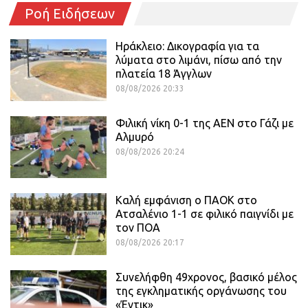
Ροή Ειδήσεων
Ηράκλειο: Δικογραφία για τα
λύματα στο λιμάνι, πίσω από την
πλατεία 18 Άγγλων
08/08/2026 20:33
Φιλική νίκη 0-1 της ΑΕΝ στο Γάζι με
Αλμυρό
08/08/2026 20:24
Καλή εμφάνιση ο ΠΑΟΚ στο
Ατσαλένιο 1-1 σε φιλικό παιγνίδι με
τον ΠΟΑ
08/08/2026 20:17
Συνελήφθη 49χρονος, βασικό μέλος
της εγκληματικής οργάνωσης του
«Έντικ»