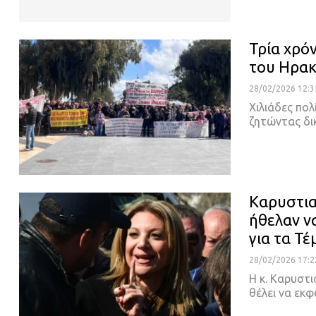
Τρία χρό
του Ηρακ
28/02/2026 12:3
Χιλιάδες πολ
ζητώντας δι
Καρυστιαν
ήθελαν ν
για τα Τέ
28/02/2026 17:2
Η κ. Καρυστι
θέλει να εκφ