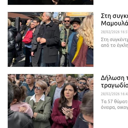
Στη συγκ
Μαμουλά
28/02/2026 16:5
Στη συγκέντ
από το έγκ
Δήλωση τ
τραγωδία
28/02/2026 16:4
Τα 57 θύματα
όνειρα, οικ