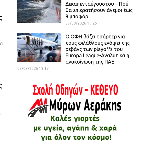
Δεκαπενταύγουστου – Πού
θα επικρατήσουν άνεμοι έως
ς
9 μποφόρ
07/08/2026 19:25
Ο ΟΦΗ βάζει τσάρτερ για
τους φιλάθλους ενόψει της
ια
ρεβάνς των playoffs του
Europa League-Αναλυτικά η
ανακοίνωση της ΠΑΕ
07/08/2026 19:17
ς
,