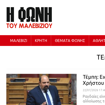
ΜΑΛΕΒΊΖΙ
ΚΡΉΤΗ
ΘΈΜΑΤΑ ΦΩΝΉΣ
ΑΘΛΗΤ
Τ
Τέμπη: Ε
Χρήστου 
22/07/2026 17:4
Ραγδαίες είν
αλλοίωσης 