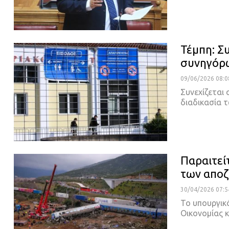
Τέμπη: Συ
συνηγόρω
09/06/2026 08:0
Συνεχίζεται
διαδικασία
Παραιτεί
των αποζ
30/04/2026 07:5
Το υπουργικ
Οικονομίας 