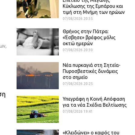
Κύκλωσης της Εμπάρου και
τιμή στη Μνήμη των ηρώων
07/08/2026 20:35
ο
Θρήνος στην Πάτρα:
«Έσβησε» βρέφος μόλις
οκτώ ημερών
ων,
07/08/2026 20:30
Νέα πυρκαγιά στη Σητεία-
Πυροσβεστικές δυνάμεις
στο σημείο
07/08/2026 20:25
ση
Υπεγράφη η Κοινή Απόφαση
για τα νέα Σχέδια Βελτίωσης
07/08/2026 19:41
«Κλειδώνει» ο καιρός του