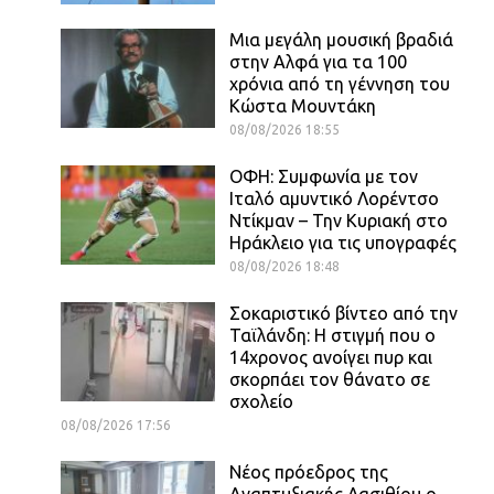
Μια μεγάλη μουσική βραδιά
στην Αλφά για τα 100
χρόνια από τη γέννηση του
Κώστα Μουντάκη
08/08/2026 18:55
ΟΦΗ: Συμφωνία με τον
Ιταλό αμυντικό Λορέντσο
Ντίκμαν – Την Κυριακή στο
Ηράκλειο για τις υπογραφές
08/08/2026 18:48
Σοκαριστικό βίντεο από την
Ταϊλάνδη: Η στιγμή που ο
14χρονος ανοίγει πυρ και
σκορπάει τον θάνατο σε
σχολείο
08/08/2026 17:56
Νέος πρόεδρος της
Αναπτυξιακής Λασιθίου ο