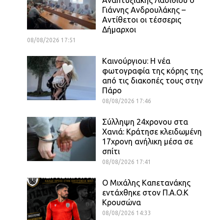
Γιάννης Ανδρουλάκης –
Αντίθετοι οι τέσσερις
Δήμαρχοι
08/08/2026 17:51
Καινούργιου: Η νέα
φωτογραφία της κόρης της
από τις διακοπές τους στην
Πάρο
08/08/2026 17:46
Σύλληψη 24χρονου στα
Χανιά: Κράτησε κλειδωμένη
17χρονη ανήλικη μέσα σε
σπίτι
08/08/2026 17:41
O Mιχάλης Καπετανάκης
εντάχθηκε στον Π.Α.Ο.Κ
Κρουσώνα
08/08/2026 14:33