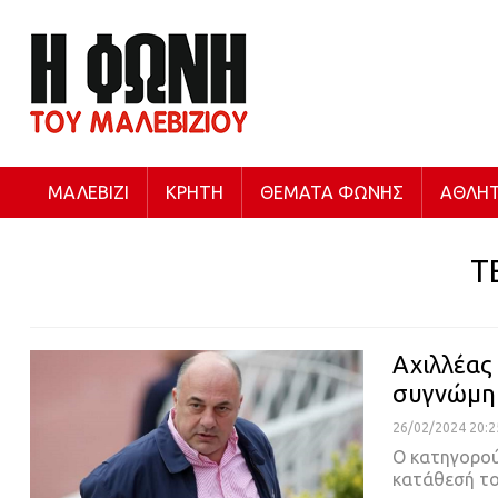
ΜΑΛΕΒΊΖΙ
ΚΡΉΤΗ
ΘΈΜΑΤΑ ΦΩΝΉΣ
ΑΘΛΗΤ
Τ
Αχιλλέας
συγνώμη 
26/02/2024 20:2
Ο κατηγορού
κατάθεσή το