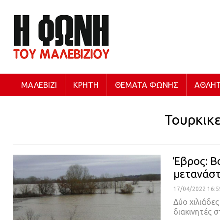
ΜΑΛΕΒΊΖΙ
ΚΡΉΤΗ
ΘΈΜΑΤΑ ΦΩΝΉΣ
ΑΘΛΗΤ
Τουρκικε
Έβρος: Β
μετανάστ
17/04/2022 16:5
Δύο χιλιάδε
διακινητές 