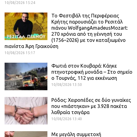
10/08/2026 15:24
Το Φεστιβάλ της Περιφέρειας
Κρήτης παρουσιάζει το Ρεσιτάλ
πιάνου WolfgangAmadeusMozart:
270 χρόνια από τη γέννησή του
(1756–2026) με τον καταξιωμένο
πιανίστα Άρη Γραικούση
10/08/2026 15:17
Φωτιά στον Κουβαρά: Κάηκε
πτηνοτροφική μονάδα – Στο σημείο
ο Τουρνάς, 112 για εκκένωση
10/08/2026 13:50
Ρόδος: Χειροπέδες σε δύο γυναίκες
που «πιάστηκαν» με 3.928 πακέτα
λαθραία τσιγάρα
10/08/2026 13:40
Με μεγάλη συμμετοχή