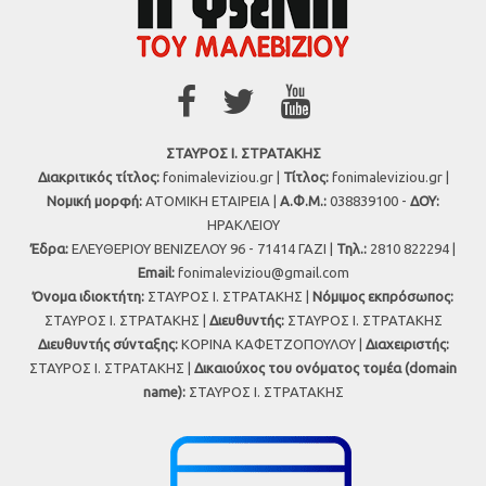
ΣΤΑΥΡΟΣ Ι. ΣΤΡΑΤΑΚΗΣ
Διακριτικός τίτλος:
fonimaleviziou.gr |
Τίτλος:
fonimaleviziou.gr |
Νομική μορφή:
ΑΤΟΜΙΚΗ ΕΤΑΙΡΕΙΑ |
Α.Φ.Μ.:
038839100 -
ΔΟΥ:
ΗΡΑΚΛΕΙΟΥ
Έδρα:
ΕΛΕΥΘΕΡΙΟΥ ΒΕΝΙΖΕΛΟΥ 96 - 71414 ΓΑΖΙ |
Τηλ.:
2810 822294 |
Εmail:
fonimaleviziou@gmail.com
Όνομα ιδιοκτήτη:
ΣΤΑΥΡΟΣ Ι. ΣΤΡΑΤΑΚΗΣ |
Νόμιμος εκπρόσωπος:
ΣΤΑΥΡΟΣ Ι. ΣΤΡΑΤΑΚΗΣ |
Διευθυντής:
ΣΤΑΥΡΟΣ Ι. ΣΤΡΑΤΑΚΗΣ
Διευθυντής σύνταξης:
ΚΟΡΙΝΑ ΚΑΦΕΤΖΟΠΟΥΛΟΥ |
Διαχειριστής:
ΣΤΑΥΡΟΣ Ι. ΣΤΡΑΤΑΚΗΣ |
Δικαιούχος του ονόματος τομέα (domain
name):
ΣΤΑΥΡΟΣ Ι. ΣΤΡΑΤΑΚΗΣ