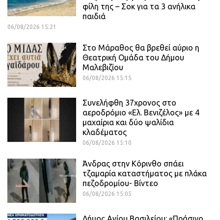
φίλη της – Σοκ για τα 3 ανήλικα
παιδιά
06/08/2026 15:21
Στο Μάραθος θα βρεθεί αύριο η
Θεατρική Ομάδα του Δήμου
Μαλεβιζίου
06/08/2026 15:15
Συνελήφθη 37χρονος στο
αεροδρόμιο «Ελ. Βενιζέλος» με 4
μαχαίρια και δύο ψαλίδια
κλαδέματος
06/08/2026 15:10
Άνδρας στην Κόρινθο σπάει
τζαμαρία καταστήματος με πλάκα
πεζοδρομίου- Βίντεο
06/08/2026 15:05
Δήμος Αγίου Βασιλείου: «Πράσινο