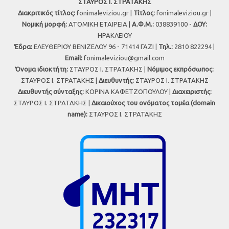
ΣΤΑΥΡΟΣ Ι. ΣΤΡΑΤΑΚΗΣ
Διακριτικός τίτλος:
fonimaleviziou.gr |
Τίτλος:
fonimaleviziou.gr |
Νομική μορφή:
ΑΤΟΜΙΚΗ ΕΤΑΙΡΕΙΑ |
Α.Φ.Μ.:
038839100 -
ΔΟΥ:
ΗΡΑΚΛΕΙΟΥ
Έδρα:
ΕΛΕΥΘΕΡΙΟΥ ΒΕΝΙΖΕΛΟΥ 96 - 71414 ΓΑΖΙ |
Τηλ.:
2810 822294 |
Εmail:
fonimaleviziou@gmail.com
Όνομα ιδιοκτήτη:
ΣΤΑΥΡΟΣ Ι. ΣΤΡΑΤΑΚΗΣ |
Νόμιμος εκπρόσωπος:
ΣΤΑΥΡΟΣ Ι. ΣΤΡΑΤΑΚΗΣ |
Διευθυντής:
ΣΤΑΥΡΟΣ Ι. ΣΤΡΑΤΑΚΗΣ
Διευθυντής σύνταξης:
ΚΟΡΙΝΑ ΚΑΦΕΤΖΟΠΟΥΛΟΥ |
Διαχειριστής:
ΣΤΑΥΡΟΣ Ι. ΣΤΡΑΤΑΚΗΣ |
Δικαιούχος του ονόματος τομέα (domain
name):
ΣΤΑΥΡΟΣ Ι. ΣΤΡΑΤΑΚΗΣ