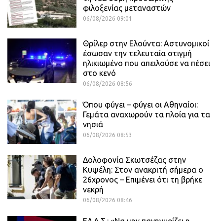
φιλοξενίας μεταναστών
06/08/2026 09:01
Θρίλερ στην Ελούντα: Αστυνομικοί
έσωσαν την τελευταία στιγμή
ηλικιωμένο που απειλούσε να πέσει
στο κενό
06/08/2026 08:56
Όπου φύγει – φύγει οι Αθηναίοι:
Γεμάτα αναχωρούν τα πλοία για τα
νησιά
06/08/2026 08:53
Δολοφονία Σκωτσέζας στην
Κυψέλη: Στον ανακριτή σήμερα ο
26χρονος – Επιμένει ότι τη βρήκε
νεκρή
06/08/2026 08:46
ΕΛ.Α.Σ.: «Να μην πανηγυρίζει η