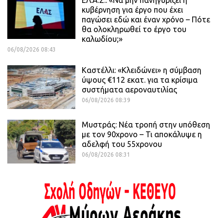
κυβέρνηση για έργο που έχει
παγώσει εδώ και έναν χρόνο – Πότε
θα ολοκληρωθεί το έργο του
καλωδίου;»
06/08/2026 08:43
Καστέλλι: «Κλειδώνει» η σύμβαση
ύψους €112 εκατ. για τα κρίσιμα
συστήματα αεροναυτιλίας
06/08/2026 08:39
Μυστράς: Νέα τροπή στην υπόθεση
με τον 90χρονο – Τι αποκάλυψε η
αδελφή του 55χρονου
06/08/2026 08:31