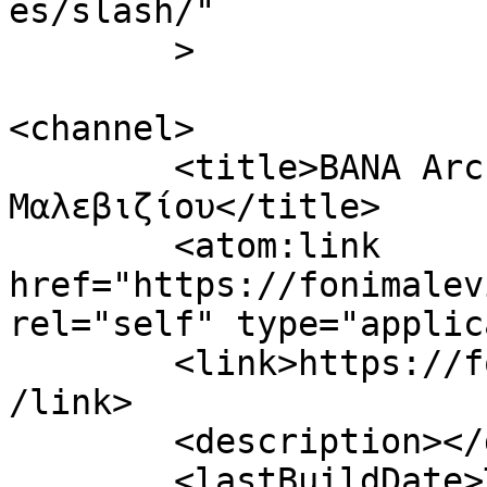
es/slash/"

	>

<channel>

	<title>ΒΑΝΑ Archives - Φωνή 
Μαλεβιζίου</title>

	<atom:link 
href="https://fonimalev
rel="self" type="applic
	<link>https://fonimaleviziou.gr/tag/vana/<
/link>

	<description></description>

	<lastBuildDate>Tue, 27 Feb 2024 18:55:35 