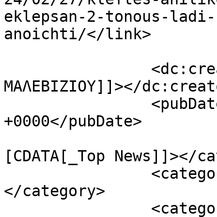
eklepsan-2-tonous-ladi-
anoichti/</link>

		<dc:creator><![CDATA[ΦΩΝΗ 
ΜΑΛΕΒΙΖΙΟΥ]]></dc:creato
		<pubDate>Tue, 27 Feb 2024 18:55:35 
+0000</pubDate>

				<catego
[CDATA[_Top News]]></ca
		<category><![CDATA[Ελλάδα]]>
</category>

		<category><![CDATA[ανοικτη]]>