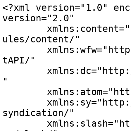
<?xml version="1.0" enc
version="2.0"

	xmlns:content="http://purl.org/rss/1.0/mod
ules/content/"

	xmlns:wfw="http://wellformedweb.org/Commen
tAPI/"

	xmlns:dc="http://purl.org/dc/elements/1.1/
"

	xmlns:atom="http://www.w3.org/2005/Atom"

	xmlns:sy="http://purl.org/rss/1.0/modules/
syndication/"

	xmlns:slash="http://purl.org/rss/1.0/modul