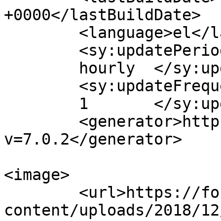
+0000</lastBuildDate>

	<language>el</language>

	<sy:updatePeriod>

	hourly	</sy:updatePeriod>

	<sy:updateFrequency>

	1	</sy:updateFrequency>

	<generator>https://wordpress.org/?
v=7.0.2</generator>

<image>

	<url>https://fonimaleviziou.gr/wp-
content/uploads/2018/12