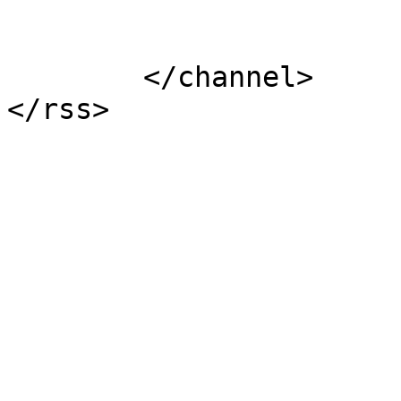
			</item>
	</channel>
