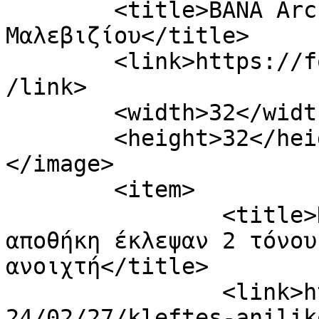
	<title>ΒΑΝΑ Archives - Φωνή 
Μαλεβιζίου</title>

	<link>https://fonimaleviziou.gr/tag/vana/<
/link>

	<width>32</width>

	<height>32</height>

</image> 

	<item>

		<title>Κλέφτες ανήλικοι μπήκαν σε 
αποθήκη έκλεψαν 2 τόνου
ανοιχτή</title>

		<link>https://fonimaleviziou.gr/20
24/02/27/kleftes-anilik