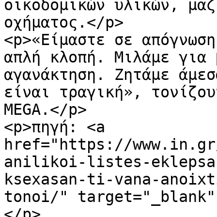
οικοδομικών υλικών, μαζ
οχήματος.</p>

<p>«Είμαστε σε απόγνωση
απλή κλοπή. Μιλάμε για 
αγανάκτηση. Ζητάμε άμεσ
είναι τραγική», τονίζου
MEGA.</p>

<p>πηγή: <a 
href="https://www.in.gr
anilikoi-listes-eklepsa
ksexasan-ti-vana-anoixt
tonoi/" target="_blank"
</p>
