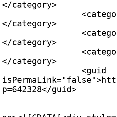
</category>

		<category><![CDATA[ΒΑΝΑ]]>
</category>

		<category><![CDATA[ΕΛΑΙΟΛΑΔΟΥ]]>
</category>

		<category><![CDATA[ΚΛΟΠΗ]]>
</category>

		<guid 
isPermaLink="false">htt
p=642328</guid>

					<de