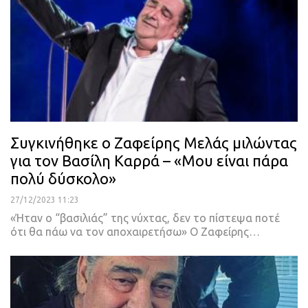
Συγκινήθηκε ο Ζαφείρης Μελάς μιλώντας
για τον Βασίλη Καρρά – «Μου είναι πάρα
πολύ δύσκολο»
27/12/2023 11:23
«Ήταν ο “βασιλιάς” της νύχτας, δεν το πίστεψα ποτέ
ότι θα πάω να τον αποχαιρετήσω» Ο Ζαφείρης…