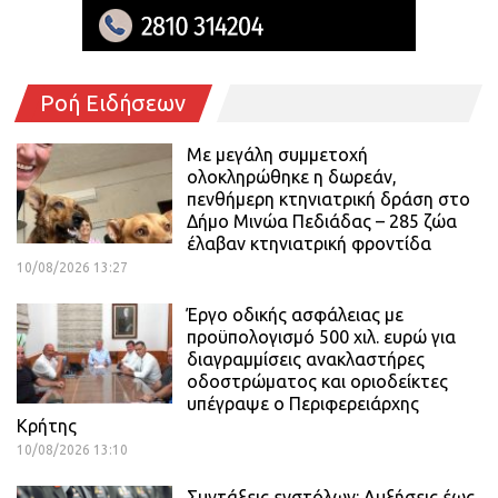
Ροή Ειδήσεων
Με μεγάλη συμμετοχή
ολοκληρώθηκε η δωρεάν,
πενθήμερη κτηνιατρική δράση στο
Δήμο Μινώα Πεδιάδας – 285 ζώα
έλαβαν κτηνιατρική φροντίδα
10/08/2026 13:27
Έργο οδικής ασφάλειας με
προϋπολογισμό 500 χιλ. ευρώ για
διαγραμμίσεις ανακλαστήρες
οδοστρώματος και οριοδείκτες
υπέγραψε ο Περιφερειάρχης
Κρήτης
10/08/2026 13:10
Συντάξεις ενστόλων: Αυξήσεις έως