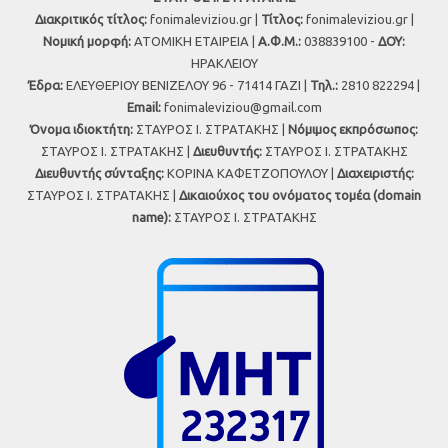
Διακριτικός τίτλος:
fonimaleviziou.gr |
Τίτλος:
fonimaleviziou.gr |
Νομική μορφή:
ΑΤΟΜΙΚΗ ΕΤΑΙΡΕΙΑ |
Α.Φ.Μ.:
038839100 -
ΔΟΥ:
ΗΡΑΚΛΕΙΟΥ
Έδρα:
ΕΛΕΥΘΕΡΙΟΥ ΒΕΝΙΖΕΛΟΥ 96 - 71414 ΓΑΖΙ |
Τηλ.:
2810 822294 |
Εmail:
fonimaleviziou@gmail.com
Όνομα ιδιοκτήτη:
ΣΤΑΥΡΟΣ Ι. ΣΤΡΑΤΑΚΗΣ |
Νόμιμος εκπρόσωπος:
ΣΤΑΥΡΟΣ Ι. ΣΤΡΑΤΑΚΗΣ |
Διευθυντής:
ΣΤΑΥΡΟΣ Ι. ΣΤΡΑΤΑΚΗΣ
Διευθυντής σύνταξης:
ΚΟΡΙΝΑ ΚΑΦΕΤΖΟΠΟΥΛΟΥ |
Διαχειριστής:
ΣΤΑΥΡΟΣ Ι. ΣΤΡΑΤΑΚΗΣ |
Δικαιούχος του ονόματος τομέα (domain
name):
ΣΤΑΥΡΟΣ Ι. ΣΤΡΑΤΑΚΗΣ