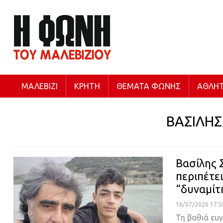
ΜΑΛΕΒΊΖΙ
ΚΡΉΤΗ
ΘΈΜΑΤΑ ΦΩΝΉΣ
ΑΘΛΗΤ
ΒΑΣΙΛΗ
Βασίλης 
περιπέτει
“δυναμίτ
16/07/2026 17:5
Τη βαθιά ευ