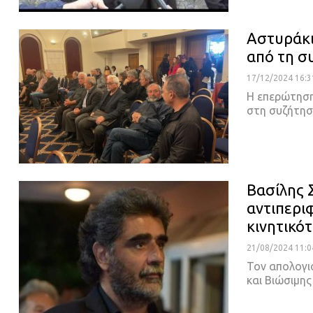
Αστυράκι-
από τη σ
17/12/2024 16:3
Η επερώτηση
στη συζήτησ
Βασίλης 
αντιπερι
κινητικό
21/08/2024 11:0
Τον απολογι
και Βιώσιμη