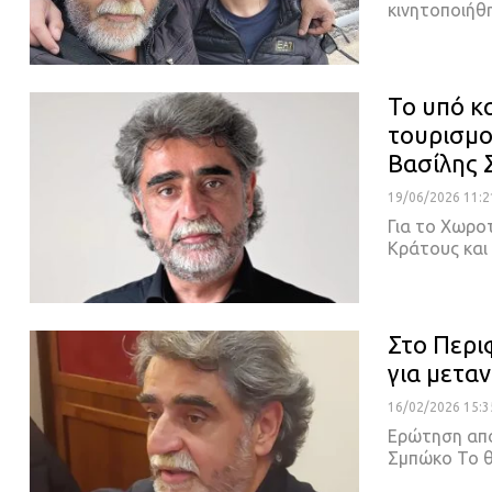
κινητοποιήθ
Το υπό κ
τουρισμο
Βασίλης
19/06/2026 11:2
Για το Χωροτ
Κράτους και 
Στο Περι
για μετα
16/02/2026 15:3
Ερώτηση από
Σμπώκο Το 