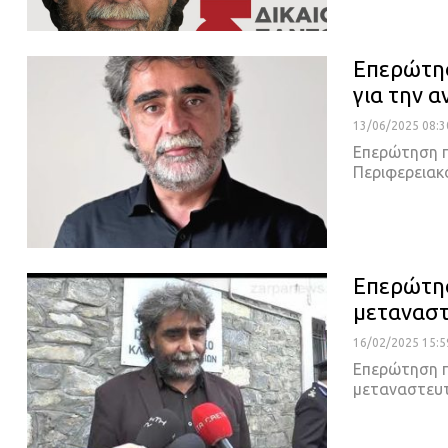
Επερώτη
για την 
13/06/2025 08:3
Επερώτηση π
Περιφερειακ
Επερώτησ
μεταναστ
16/02/2025 15:5
Επερώτηση π
μεταναστευτ