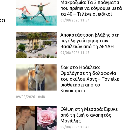
Μακροζωία: Τα 3 πράγματα
που πρέπει να κόψουμε μετά
τα 40 – Τι λένε οι ειδικοί
κο
09/08/2026 11:54
Αποκατάσταση βλάβης στη
μεγάλη γεώτρηση των
Βασιλειών από τη ΔΕΥΑΗ
09/08/2026 11:47
Σοκ στο Ηράκλειο:
Ομολόγησε τη δολοφονία
του σκύλου Χανς – Τον είχε
υιοθετήσει από το
Κυνοκομείο
09/08/2026 10:48
Θλίψη στη Μεσαρά: Έφυγε
από τη ζωή ο αγαπητός
Μανώλης
09/08/2026 10:42