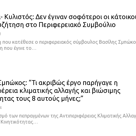
 Κυλιστός: Δεν έγιναν σοφότεροι οι κάτοικο
υζήτηση στο Περιφερειακό Συμβούλιο
1
 που κατέθεσε ο περιφερειακός σύμβουλος Βασίλης Σμπώκο
η που έγινε το…
Σμπώκος: “Τι ακριβώς έργο παρήγαγε η
φέρεια κλιματικής αλλαγής και βιώσιμης
τητας τους 8 αυτούς μήνες;”
4
σμό των πεπραγμένων της Αντιπεριφέρειας Κλιματικής Αλλα
ς Κινητικότητας…