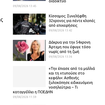
διαδίκτυο
09/08/2026 13:45
Κίσσαμος: Συνελήφθη
ις
32χρονος για πέντε κλοπές
από επιχειρήσεις
09/08/2026 13:42
Δάκρυα για την 54χρονη
Άρτεμη που έφυγε τόσο
νωρίς από τη ζωή
09/08/2026 13:36
«Την έπιασε από τα μαλλιά
και τη χτυπούσε στο
κεφάλι»: Ασθενής
ξυλοκόπησε ειδικευόμενη
νοσηλεύτρια – Τι
καταγγέλλει η ΠΟΕΔΗΝ
09/08/2026 11:59