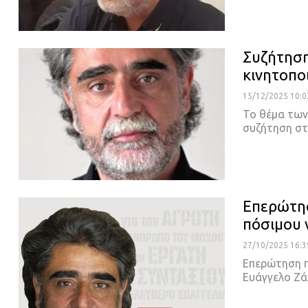
Συζήτηση
κινητοπο
15/12/2025 10:0
Το θέμα των
συζήτηση στ
Επερώτησ
πόσιμου 
27/10/2025 16:3
Επερώτηση π
Ευάγγελο Ζά