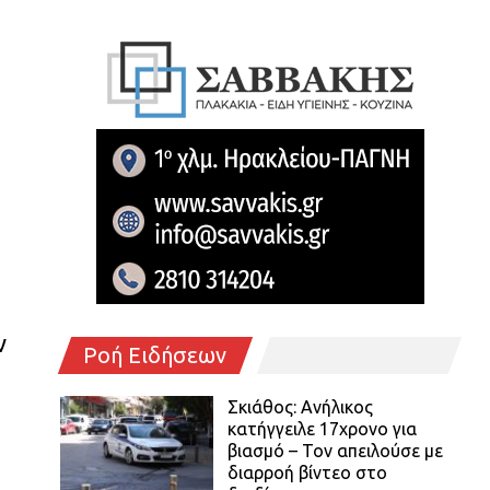
ν
Ροή Ειδήσεων
Σκιάθος: Ανήλικος
κατήγγειλε 17χρονο για
βιασμό – Τον απειλούσε με
διαρροή βίντεο στο