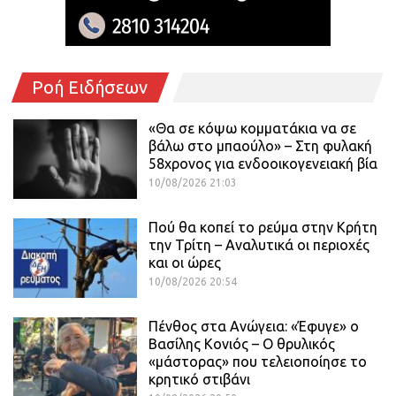
Ροή Ειδήσεων
«Θα σε κόψω κομματάκια να σε
βάλω στο μπαούλο» – Στη φυλακή
58χρονος για ενδοοικογενειακή βία
10/08/2026 21:03
Πού θα κοπεί το ρεύμα στην Κρήτη
την Τρίτη – Αναλυτικά οι περιοχές
και οι ώρες
10/08/2026 20:54
Πένθος στα Ανώγεια: «Έφυγε» ο
Βασίλης Κονιός – Ο θρυλικός
«μάστορας» που τελειοποίησε το
κρητικό στιβάνι