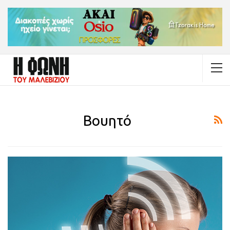
Βουητό