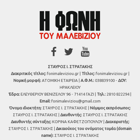
ΣΤΑΥΡΟΣ Ι. ΣΤΡΑΤΑΚΗΣ
Διακριτικός τίτλος:
fonimaleviziou.gr |
Τίτλος:
fonimaleviziou.gr |
Νομική μορφή:
ΑΤΟΜΙΚΗ ΕΤΑΙΡΕΙΑ |
Α.Φ.Μ.:
038839100 -
ΔΟΥ:
ΗΡΑΚΛΕΙΟΥ
Έδρα:
ΕΛΕΥΘΕΡΙΟΥ ΒΕΝΙΖΕΛΟΥ 96 - 71414 ΓΑΖΙ |
Τηλ.:
2810 822294 |
Εmail:
fonimaleviziou@gmail.com
Όνομα ιδιοκτήτη:
ΣΤΑΥΡΟΣ Ι. ΣΤΡΑΤΑΚΗΣ |
Νόμιμος εκπρόσωπος:
ΣΤΑΥΡΟΣ Ι. ΣΤΡΑΤΑΚΗΣ |
Διευθυντής:
ΣΤΑΥΡΟΣ Ι. ΣΤΡΑΤΑΚΗΣ
Διευθυντής σύνταξης:
ΚΟΡΙΝΑ ΚΑΦΕΤΖΟΠΟΥΛΟΥ |
Διαχειριστής:
ΣΤΑΥΡΟΣ Ι. ΣΤΡΑΤΑΚΗΣ |
Δικαιούχος του ονόματος τομέα (domain
name):
ΣΤΑΥΡΟΣ Ι. ΣΤΡΑΤΑΚΗΣ