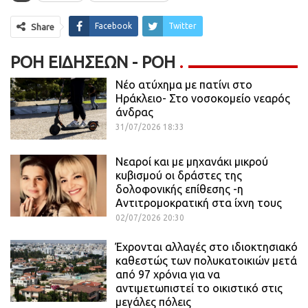
Facebook
Twitter
Share
ΡΟΉ ΕΙΔΉΣΕΩΝ - ΡΟΗ
Νέο ατύχημα με πατίνι στο
Ηράκλειο- Στο νοσοκομείο νεαρός
άνδρας
31/07/2026 18:33
Νεαροί και με μηχανάκι μικρού
κυβισμού οι δράστες της
δολοφονικής επίθεσης -η
Αντιτρομοκρατική στα ίχνη τους
02/07/2026 20:30
Έχρονται αλλαγές στο ιδιοκτησιακό
καθεστώς των πολυκατοικιών μετά
από 97 χρόνια για να
αντιμετωπιστεί το οικιστικό στις
μεγάλες πόλεις