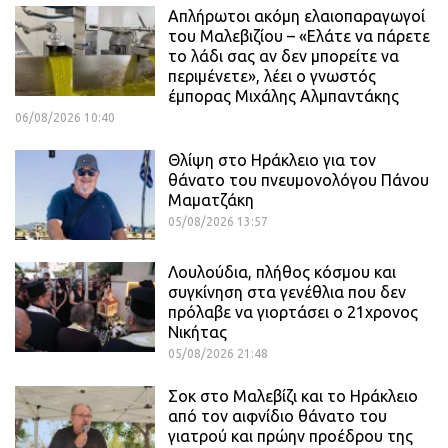
Απλήρωτοι ακόμη ελαιοπαραγωγοί
του Μαλεβιζίου – «Ελάτε να πάρετε
το λάδι σας αν δεν μπορείτε να
περιμένετε», λέει ο γνωστός
έμπορας Μιχάλης Αλμπαντάκης
06/08/2026 10:40
Θλίψη στο Ηράκλειο για τον
θάνατο του πνευμονολόγου Πάνου
Μαματζάκη
05/08/2026 13:57
Λουλούδια, πλήθος κόσμου και
συγκίνηση στα γενέθλια που δεν
πρόλαβε να γιορτάσει ο 21χρονος
Νικήτας
05/08/2026 21:48
Σοκ στο Μαλεβίζι και το Ηράκλειο
από τον αιφνίδιο θάνατο του
γιατρού και πρώην προέδρου της