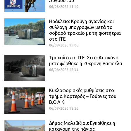
Αυγούστου
06/08/2026 19:10
Ηράκλειο: Κραυγή αγωνίας και
συλλογή υπογραφών μετά το
σοβαρό τροχαίο με τη φοιτήτρια
στο ΙΤΕ
06/08/2026 19:06
Τροχαίο στο ΙΤΕ: Στο «Αττικόν»
μεταφέρθηκε η 20χρονη Ραφαέλα
06/08/2026 18:33
Κυκλοφοριακές ρυθμίσεις στο
τμήμα Καρτερός – Γούρνες του
Β.Ο.Α.Κ.
06/08/2026 18:26
Δήμος Μαλεβιζίου: Εγκρίθηκε η
κατανομή της πάγιας