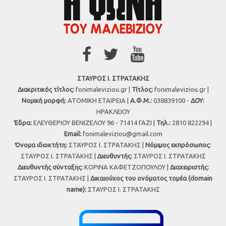
ΣΤΑΥΡΟΣ Ι. ΣΤΡΑΤΑΚΗΣ
Διακριτικός τίτλος:
fonimaleviziou.gr |
Τίτλος:
fonimaleviziou.gr |
Νομική μορφή:
ΑΤΟΜΙΚΗ ΕΤΑΙΡΕΙΑ |
Α.Φ.Μ.:
038839100 -
ΔΟΥ:
ΗΡΑΚΛΕΙΟΥ
Έδρα:
ΕΛΕΥΘΕΡΙΟΥ ΒΕΝΙΖΕΛΟΥ 96 - 71414 ΓΑΖΙ |
Τηλ.:
2810 822294 |
Εmail:
fonimaleviziou@gmail.com
Όνομα ιδιοκτήτη:
ΣΤΑΥΡΟΣ Ι. ΣΤΡΑΤΑΚΗΣ |
Νόμιμος εκπρόσωπος:
ΣΤΑΥΡΟΣ Ι. ΣΤΡΑΤΑΚΗΣ |
Διευθυντής:
ΣΤΑΥΡΟΣ Ι. ΣΤΡΑΤΑΚΗΣ
Διευθυντής σύνταξης:
ΚΟΡΙΝΑ ΚΑΦΕΤΖΟΠΟΥΛΟΥ |
Διαχειριστής:
ΣΤΑΥΡΟΣ Ι. ΣΤΡΑΤΑΚΗΣ |
Δικαιούχος του ονόματος τομέα (domain
name):
ΣΤΑΥΡΟΣ Ι. ΣΤΡΑΤΑΚΗΣ