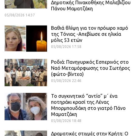
Δημοτικής Πινακοθήκης Μαλεβιζίου
Πάνου Μαματζάκη
05/08/2026 14:37
Βαθιά θλίψη για τον πρόωρο χαμό
της Τόνιας -Απεβίωσε σε ηλικία
μόλις 53 ετών
05/08/2026 17:58
Ροδιά: Πανηγυρικός Εσπερινός στο
Ναό Μεταμόρφωσης του Σωτήρος
(φώτο-βίντεο)
05/08/2026 22:46
Το συγκινητικό “αντίο” μ΄ ένα
ποτηράκι κρασί της Λένας
Μπορμπουδάκη στο γιατρό Πάνο
Μαματζάκη
05/08/2026 18:48
Δραματικές στιγμές στην Κρήτη: Ο