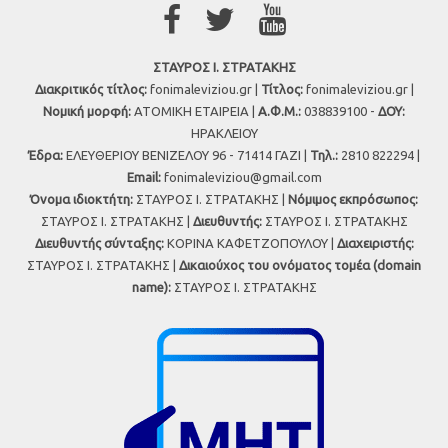
ΣΤΑΥΡΟΣ Ι. ΣΤΡΑΤΑΚΗΣ
Διακριτικός τίτλος:
fonimaleviziou.gr |
Τίτλος:
fonimaleviziou.gr |
Νομική μορφή:
ΑΤΟΜΙΚΗ ΕΤΑΙΡΕΙΑ |
Α.Φ.Μ.:
038839100 -
ΔΟΥ:
ΗΡΑΚΛΕΙΟΥ
Έδρα:
ΕΛΕΥΘΕΡΙΟΥ ΒΕΝΙΖΕΛΟΥ 96 - 71414 ΓΑΖΙ |
Τηλ.:
2810 822294 |
Εmail:
fonimaleviziou@gmail.com
Όνομα ιδιοκτήτη:
ΣΤΑΥΡΟΣ Ι. ΣΤΡΑΤΑΚΗΣ |
Νόμιμος εκπρόσωπος:
ΣΤΑΥΡΟΣ Ι. ΣΤΡΑΤΑΚΗΣ |
Διευθυντής:
ΣΤΑΥΡΟΣ Ι. ΣΤΡΑΤΑΚΗΣ
Διευθυντής σύνταξης:
ΚΟΡΙΝΑ ΚΑΦΕΤΖΟΠΟΥΛΟΥ |
Διαχειριστής:
ΣΤΑΥΡΟΣ Ι. ΣΤΡΑΤΑΚΗΣ |
Δικαιούχος του ονόματος τομέα (domain
name):
ΣΤΑΥΡΟΣ Ι. ΣΤΡΑΤΑΚΗΣ