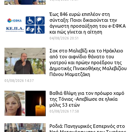
Έως 846 ευρώ επιπλέον στη
σύνταξη: Ποιοι δικαιούνται την
άγνωστη προσαύξηση του e-ΕΦΚΑ
και πώς γίνεται η αίτηση
04/08/2026 20:51
Σοκ στο Μαλεβίζι και το Ηράκλειο
από τον αιφνίδιο θάνατο του
γιατρού και πρώην προέδρου της
Δημοτικής Πινακοθήκης Μαλεβιζίου
Πάνου Μαματζάκη
05/08/2026 14:37
Βαθιά θλίψη για τον πρόωρο χαμό
της Τόνιας -Απεβίωσε σε ηλικία
μόλις 53 ετών
05/08/2026 17:58
Ροδιά: Πανηγυρικός Εσπερινός στο
Ναό Μεταμόρφωσης του Σωτήρος