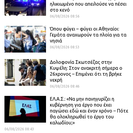
ηλικιωμένο που απειλούσε να πέσει
στο κενό
06/08/2026 08:56
Όπου φύγει – φύγει οι Αθηναίοι:
Γεμάτα αναχωρούν τα πλοία για τα
νησιά
06/08/2026 08:53
Δολοφονία Σκωτσέζας στην
Κυψέλη: Στον ανακριτή σήμερα ο
26χρονος – Επιμένει ότι τη βρήκε
νεκρή
06/08/2026 08:46
ΕΛ.Α.Σ.: «Να μην πανηγυρίζει η
κυβέρνηση για έργο που έχει
παγώσει εδώ και έναν χρόνο – Πότε
θα ολοκληρωθεί το έργο του
καλωδίου;»
06/08/2026 08:43