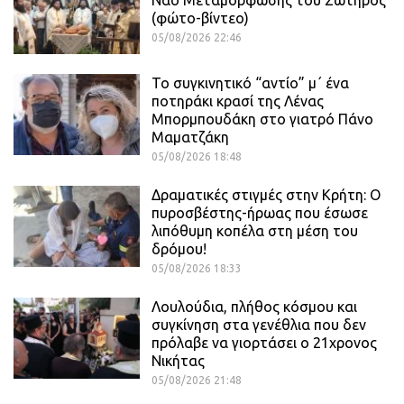
(φώτο-βίντεο)
05/08/2026 22:46
Το συγκινητικό “αντίο” μ΄ ένα
ποτηράκι κρασί της Λένας
Μπορμπουδάκη στο γιατρό Πάνο
Μαματζάκη
05/08/2026 18:48
Δραματικές στιγμές στην Κρήτη: Ο
πυροσβέστης-ήρωας που έσωσε
λιπόθυμη κοπέλα στη μέση του
δρόμου!
05/08/2026 18:33
Λουλούδια, πλήθος κόσμου και
συγκίνηση στα γενέθλια που δεν
πρόλαβε να γιορτάσει ο 21χρονος
Νικήτας
05/08/2026 21:48