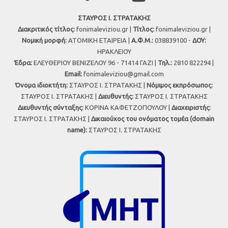
ΣΤΑΥΡΟΣ Ι. ΣΤΡΑΤΑΚΗΣ
Διακριτικός τίτλος:
fonimaleviziou.gr |
Τίτλος:
fonimaleviziou.gr |
Νομική μορφή:
ΑΤΟΜΙΚΗ ΕΤΑΙΡΕΙΑ |
Α.Φ.Μ.:
038839100 -
ΔΟΥ:
ΗΡΑΚΛΕΙΟΥ
Έδρα:
ΕΛΕΥΘΕΡΙΟΥ ΒΕΝΙΖΕΛΟΥ 96 - 71414 ΓΑΖΙ |
Τηλ.:
2810 822294 |
Εmail:
fonimaleviziou@gmail.com
Όνομα ιδιοκτήτη:
ΣΤΑΥΡΟΣ Ι. ΣΤΡΑΤΑΚΗΣ |
Νόμιμος εκπρόσωπος:
ΣΤΑΥΡΟΣ Ι. ΣΤΡΑΤΑΚΗΣ |
Διευθυντής:
ΣΤΑΥΡΟΣ Ι. ΣΤΡΑΤΑΚΗΣ
Διευθυντής σύνταξης:
ΚΟΡΙΝΑ ΚΑΦΕΤΖΟΠΟΥΛΟΥ |
Διαχειριστής:
ΣΤΑΥΡΟΣ Ι. ΣΤΡΑΤΑΚΗΣ |
Δικαιούχος του ονόματος τομέα (domain
name):
ΣΤΑΥΡΟΣ Ι. ΣΤΡΑΤΑΚΗΣ