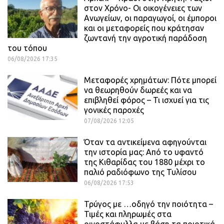
στον Χρόνο- Οι οικογένειες των
Ανωγείων, οι παραγωγοί, οι έμποροι
και οι μεταφορείς που κράτησαν
ζωντανή την αγροτική παράδοση
του τόπου
06/08/2026 17:35
Μεταφορές χρημάτων: Πότε μπορεί
να θεωρηθούν δωρεές και να
επιβληθεί φόρος – Τι ισχυεί για τις
γονικές παροχές
07/08/2026 12:05
Όταν τα αντικείμενα αφηγούνται
την ιστορία μας: Από το υφαντό
της Κιθαρίδας του 1880 μέχρι το
παλιό ραδιόφωνο της Τυλίσου
06/08/2026 17:53
Τρύγος με …οδηγό την ποιότητα –
Τιμές και πληρωμές στα