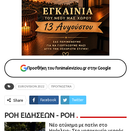
Προσθήκη του fonimaleviziou.gr στην Google
EUROVISION 2022
ΠΡΟΓΝΩΣΤΙΚΆ
Facebook
Twitter
Share
ΡΟΉ ΕΙΔΉΣΕΩΝ - ΡΟΗ
Νέο ατύχημα με πατίνι στο
Ηράκλειο- Στο νοσοκομείο νεαρός