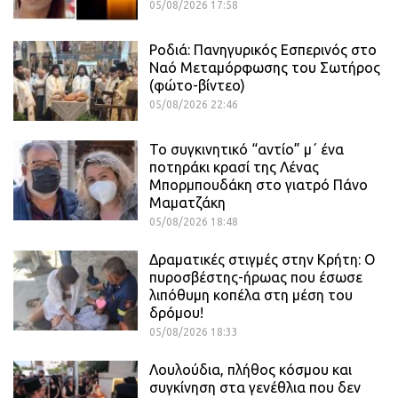
05/08/2026 17:58
Ροδιά: Πανηγυρικός Εσπερινός στο
Ναό Μεταμόρφωσης του Σωτήρος
(φώτο-βίντεο)
05/08/2026 22:46
Το συγκινητικό “αντίο” μ΄ ένα
ποτηράκι κρασί της Λένας
Μπορμπουδάκη στο γιατρό Πάνο
Μαματζάκη
05/08/2026 18:48
Δραματικές στιγμές στην Κρήτη: Ο
πυροσβέστης-ήρωας που έσωσε
λιπόθυμη κοπέλα στη μέση του
δρόμου!
05/08/2026 18:33
Λουλούδια, πλήθος κόσμου και
συγκίνηση στα γενέθλια που δεν