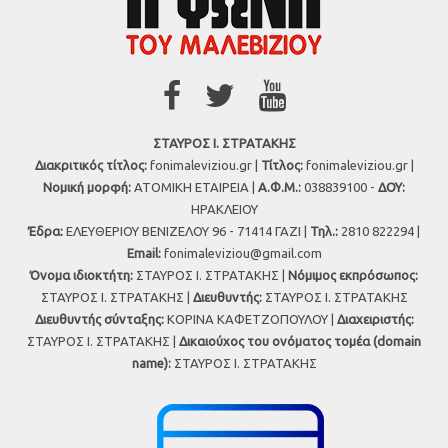
ΣΤΑΥΡΟΣ Ι. ΣΤΡΑΤΑΚΗΣ
Διακριτικός τίτλος:
fonimaleviziou.gr |
Τίτλος:
fonimaleviziou.gr |
Νομική μορφή:
ΑΤΟΜΙΚΗ ΕΤΑΙΡΕΙΑ |
Α.Φ.Μ.:
038839100 -
ΔΟΥ:
ΗΡΑΚΛΕΙΟΥ
Έδρα:
ΕΛΕΥΘΕΡΙΟΥ ΒΕΝΙΖΕΛΟΥ 96 - 71414 ΓΑΖΙ |
Τηλ.:
2810 822294 |
Εmail:
fonimaleviziou@gmail.com
Όνομα ιδιοκτήτη:
ΣΤΑΥΡΟΣ Ι. ΣΤΡΑΤΑΚΗΣ |
Νόμιμος εκπρόσωπος:
ΣΤΑΥΡΟΣ Ι. ΣΤΡΑΤΑΚΗΣ |
Διευθυντής:
ΣΤΑΥΡΟΣ Ι. ΣΤΡΑΤΑΚΗΣ
Διευθυντής σύνταξης:
ΚΟΡΙΝΑ ΚΑΦΕΤΖΟΠΟΥΛΟΥ |
Διαχειριστής:
ΣΤΑΥΡΟΣ Ι. ΣΤΡΑΤΑΚΗΣ |
Δικαιούχος του ονόματος τομέα (domain
name):
ΣΤΑΥΡΟΣ Ι. ΣΤΡΑΤΑΚΗΣ