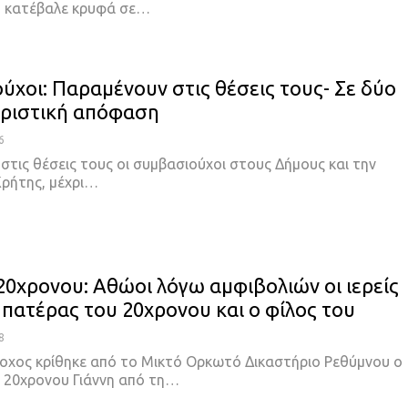
υ κατέβαλε κρυφά σε…
ύχοι: Παραμένουν στις θέσεις τους- Σε δύο
οριστική απόφαση
6
στις θέσεις τους οι συμβασιούχοι στους Δήμους και την
ρήτης, μέχρι
…
20χρονου: Αθώοι λόγω αμφιβολιών οι ιερείς
 πατέρας του 20χρονου και ο φίλος του
8
χος κρίθηκε από το Μικτό Ορκωτό Δικαστήριο Ρεθύμνου ο
 20χρονου Γιάννη από τη
…