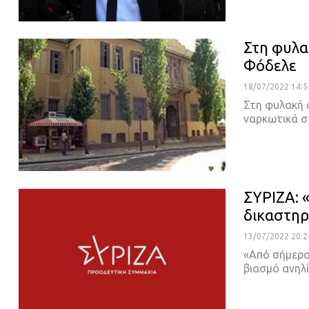
Στη φυλα
Φόδελε
18/07/2022 14:5
Στη φυλακή ο
ναρκωτικά 
ΣΥΡΙΖΑ: 
δικαστηρ
13/07/2022 20:2
«Από σήμερα
βιασμό ανηλ