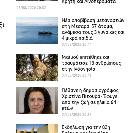
Κρήτη και Λινοπεράματα
07/08/2026 20:52
Νέα αποβίβαση μεταναστών
ξι
στη Μεσαρά: 57 άτομα,
ανάμεσα τους 3 γυναίκες και
4 μικρά παιδιά
07/08/2026 20:44
Μαϊμού επιτέθηκε και
τραυμάτισε 18 ανθρώπους
στην Ινδονησία
07/08/2026 20:41
Πέθανε η δημοσιογράφος
Χριστίνα Πιτουρά- Έφυγε
από την ζωή σε ηλικία 64
ετών
07/08/2026 20:37
Εκδήλωση για την 82η
Επέτειο της Μεγάλης