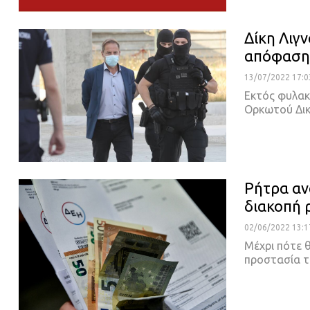
Δίκη Λιγ
απόφαση 
13/07/2022 17:0
Εκτός φυλακ
Ορκωτού Δικ
Ρήτρα αν
διακοπή 
02/06/2022 13:1
Μέχρι πότε 
προστασία 