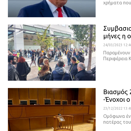
χρήματα πο
Συμβασιο
μήνες η 
24/03/2023 12:4
Παραμένουν 
Περιφέρεια Κ
Βιασμός 
-Ένοχοι ο
23/12/2022 13:4
Ομόφωνα ένο
πατέρας του