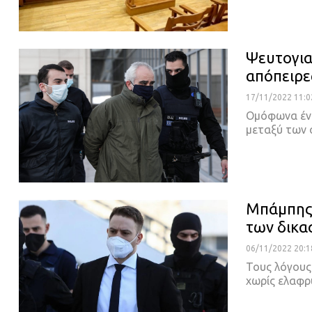
Ψευτογια
απόπειρε
17/11/2022 11:0
Ομόφωνα ένο
μεταξύ των 
Μπάμπης
των δικα
06/11/2022 20:1
Τους λόγου
χωρίς ελαφρυ