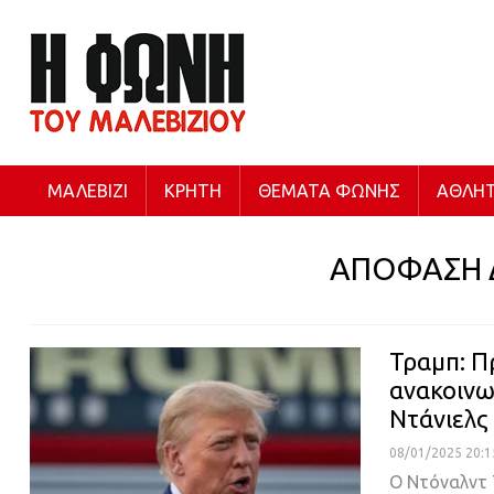
ΜΑΛΕΒΊΖΙ
ΚΡΉΤΗ
ΘΈΜΑΤΑ ΦΩΝΉΣ
ΑΘΛΗΤ
ΑΠΟΦΑΣΗ 
Τραμπ: Π
ανακοινω
Ντάνιελς
08/01/2025 20:1
Ο Ντόναλντ Τ