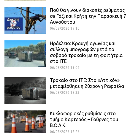
Πού θα γίνουν διακοπές ρεύματος
σε Γάζι και Κρήτη την Παρασκευή 7
Αυγούστου
06/08/2026 19:10
Ηράκλειο: Κραυγή αγωνίας και
συλλογή υπογραφών μετά το
σοβαρό τροχαίο με τη φοιτήτρια
στο ΙΤΕ
06/08/2026 19:06
Τροχαίο στο ΙΤΕ: Στο «Αττικόν»
μεταφέρθηκε η 20χρονη Ραφαέλα
06/08/2026 18:33
Κυκλοφοριακές ρυθμίσεις στο
τμήμα Καρτερός – Γούρνες του
Β.Ο.Α.Κ.
06/08/2026 18:26