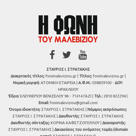
ΣΤΑΥΡΟΣ Ι. ΣΤΡΑΤΑΚΗΣ
Διακριτικός τίτλος:
fonimaleviziou.gr |
Τίτλος:
fonimaleviziou.gr |
Νομική μορφή:
ΑΤΟΜΙΚΗ ΕΤΑΙΡΕΙΑ |
Α.Φ.Μ.:
038839100 -
ΔΟΥ:
ΗΡΑΚΛΕΙΟΥ
Έδρα:
ΕΛΕΥΘΕΡΙΟΥ ΒΕΝΙΖΕΛΟΥ 96 - 71414 ΓΑΖΙ |
Τηλ.:
2810 822294 |
Εmail:
fonimaleviziou@gmail.com
Όνομα ιδιοκτήτη:
ΣΤΑΥΡΟΣ Ι. ΣΤΡΑΤΑΚΗΣ |
Νόμιμος εκπρόσωπος:
ΣΤΑΥΡΟΣ Ι. ΣΤΡΑΤΑΚΗΣ |
Διευθυντής:
ΣΤΑΥΡΟΣ Ι. ΣΤΡΑΤΑΚΗΣ
Διευθυντής σύνταξης:
ΚΟΡΙΝΑ ΚΑΦΕΤΖΟΠΟΥΛΟΥ |
Διαχειριστής:
ΣΤΑΥΡΟΣ Ι. ΣΤΡΑΤΑΚΗΣ |
Δικαιούχος του ονόματος τομέα (domain
name):
ΣΤΑΥΡΟΣ Ι. ΣΤΡΑΤΑΚΗΣ