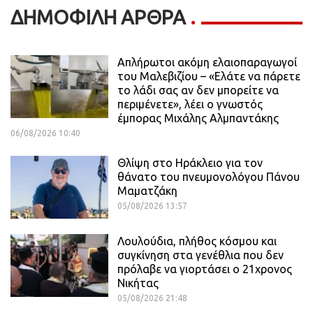
ΔΗΜΟΦΙΛΗ ΑΡΘΡΑ
Απλήρωτοι ακόμη ελαιοπαραγωγοί
του Μαλεβιζίου – «Ελάτε να πάρετε
το λάδι σας αν δεν μπορείτε να
περιμένετε», λέει ο γνωστός
έμπορας Μιχάλης Αλμπαντάκης
06/08/2026 10:40
Θλίψη στο Ηράκλειο για τον
θάνατο του πνευμονολόγου Πάνου
Μαματζάκη
05/08/2026 13:57
Λουλούδια, πλήθος κόσμου και
συγκίνηση στα γενέθλια που δεν
πρόλαβε να γιορτάσει ο 21χρονος
Νικήτας
05/08/2026 21:48