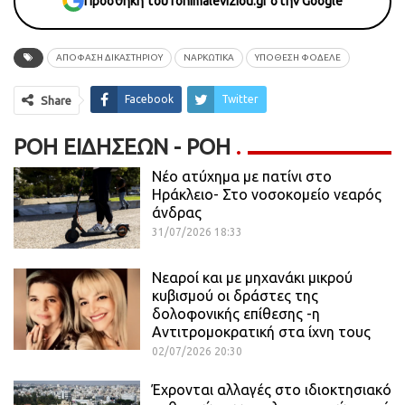
Προσθήκη του fonimaleviziou.gr στην Google
ΑΠΟΦΑΣΗ ΔΙΚΑΣΤΗΡΙΟΥ
ΝΑΡΚΩΤΙΚΑ
ΥΠΟΘΕΣΗ ΦΟΔΕΛΕ
Facebook
Twitter
Share
ΡΟΉ ΕΙΔΉΣΕΩΝ - ΡΟΗ
Νέο ατύχημα με πατίνι στο
Ηράκλειο- Στο νοσοκομείο νεαρός
άνδρας
31/07/2026 18:33
Νεαροί και με μηχανάκι μικρού
κυβισμού οι δράστες της
δολοφονικής επίθεσης -η
Αντιτρομοκρατική στα ίχνη τους
02/07/2026 20:30
Έχρονται αλλαγές στο ιδιοκτησιακό