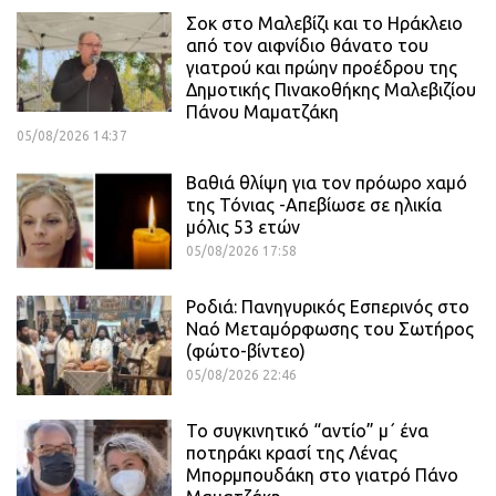
Σοκ στο Μαλεβίζι και το Ηράκλειο
από τον αιφνίδιο θάνατο του
γιατρού και πρώην προέδρου της
Δημοτικής Πινακοθήκης Μαλεβιζίου
Πάνου Μαματζάκη
05/08/2026 14:37
Βαθιά θλίψη για τον πρόωρο χαμό
της Τόνιας -Απεβίωσε σε ηλικία
μόλις 53 ετών
05/08/2026 17:58
Ροδιά: Πανηγυρικός Εσπερινός στο
Ναό Μεταμόρφωσης του Σωτήρος
(φώτο-βίντεο)
05/08/2026 22:46
Το συγκινητικό “αντίο” μ΄ ένα
ποτηράκι κρασί της Λένας
Μπορμπουδάκη στο γιατρό Πάνο