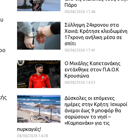
Πάρο
08/08/2026 17:46
ου
Σύλληψη 24χρονου στα
Χανιά: Κράτησε κλειδωμένη
17χρονη ανήλικη μέσα σε
σπίτι
δρο
08/08/2026 17:41
O Mιχάλης Καπετανάκης
εντάχθηκε στον Π.Α.Ο.Κ
Κρουσώνα
08/08/2026 14:33
κής
Δύσκολες οι επόμενες
ημέρες στην Κρήτη: Ισχυροί
άνεμοι έως 9 μποφόρ θα
σαρώσουν το νησί –
«Καμπανάκι» για τις
πυρκαγιές!
08/08/2026 14:28