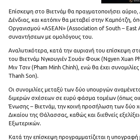
Επίσκεψη στο Βιετνάμ θα πραγματοποιήσει αύριο,
Δένδιας, και κατόπιν θα μεταβεί στην Καμπότζη, ό
Οργανισμού «ASEAN» (Association of South – East A
συναντήσεων με ομολόγους του.
Αναλυτικότερα, κατά την αυριανή του επίσκεψη στο
του Βιετνάμ Νγκουγιέν Σουάν Φουκ (Ngyen Xuan P
Μιν Τσιν (Pham Minh Chinh), ενώ θα έχει συνομιλίε
Thanh Son).
Οι συνομιλίες μεταξύ των δύο υπουργών αναμένετα
διμερών σχέσεων σε ευρύ φάσμα τομέων (όπως οικο
Ένωσης – Βιετνάμ, την κοινή προσήλωση των δύο 
Δικαίου της Θάλασσας, καθώς και διεθνείς εξελίξ
Εξωτερικών.
Κατά την επίσκεψη προγραμματίζεται η υπογραφή