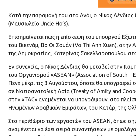
Κατά την παραμονή του στο Ανόι, ο Νίκος Δένδιας
(Mαυσωλείο Uncle Ho’s).
Επισημαίνεται πως η επίσκεψη του υπουργού Εξωτε
του Βιετνάμ, Βο Θι Σουάν (Vo Thi Anh Xuan), στην
της Δημοκρατίας, Κατερίνας Σακελλαροπούλου στο
Εν συνεχεία, ο Νίκος Δένδιας θα μεταβεί στην Καμ
του Οργανισμού «ASEAN» (Association of South – E
Πενχ μέχρι τις 3 Αυγούστου, όποτε θα υπογραφεί 
σε Νοτιοανατολική Ασία (Treaty of Amity and Coope
στην «TAC» αναμένεται να υπογράψουν, στο πλαίσιο
Ηνωμένων Αραβικών Εμιράτων, του Κατάρ, της Ολλ
Στο περιθώριο των εργασιών του ASEAN, όπως σημε
αναμένεται να έχει σειρά συναντήσεων με ομολόγο