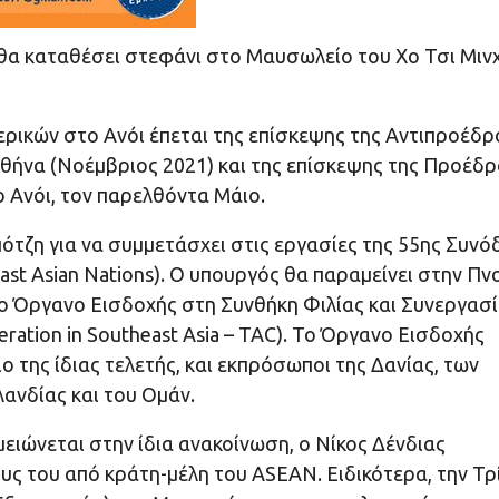
 θα καταθέσει στεφάνι στο Μαυσωλείο του Χο Τσι Μιν
ρικών στο Ανόι έπεται της επίσκεψης της Αντιπροέδρ
 Αθήνα (Νοέμβριος 2021) και της επίσκεψης της Προέδ
 Ανόι, τον παρελθόντα Μάιο.
πότζη για να συμμετάσχει στις εργασίες της 55ης Συνό
ast Asian Nations). Ο υπουργός θα παραμείνει στην Πν
το Όργανο Εισδοχής στη Συνθήκη Φιλίας και Συνεργασ
ration in Southeast Asia – TAC). Το Όργανο Εισδοχής
 της ίδιας τελετής, και εκπρόσωποι της Δανίας, των
ανδίας και του Ομάν.
ιώνεται στην ίδια ανακοίνωση, ο Νίκος Δένδιας
υς του από κράτη-μέλη του ASEAN. Ειδικότερα, την Τρ