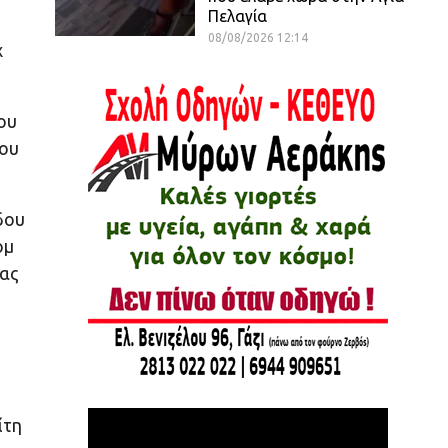
Πελαγία
08/08/2026 12:14
χ
ου
ρου
δου
ομ
ίας
ίτη