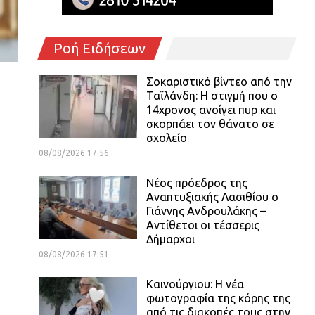
Ροή Ειδήσεων
Σοκαριστικό βίντεο από την
Ταϊλάνδη: Η στιγμή που ο
14χρονος ανοίγει πυρ και
σκορπάει τον θάνατο σε
σχολείο
08/08/2026 17:56
Νέος πρόεδρος της
Αναπτυξιακής Λασιθίου ο
Γιάννης Ανδρουλάκης –
Αντίθετοι οι τέσσερις
Δήμαρχοι
08/08/2026 17:51
Καινούργιου: Η νέα
φωτογραφία της κόρης της
από τις διακοπές τους στην