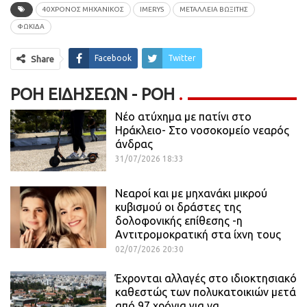
40ΧΡΟΝΟΣ ΜΗΧΑΝΙΚΟΣ
IMERYS
ΜΕΤΑΛΛΕΙΑ ΒΩΞΙΤΗΣ
ΦΩΚΊΔΑ
Facebook
Twitter
Share
ΡΟΉ ΕΙΔΉΣΕΩΝ - ΡΟΗ
Νέο ατύχημα με πατίνι στο
Ηράκλειο- Στο νοσοκομείο νεαρός
άνδρας
31/07/2026 18:33
Νεαροί και με μηχανάκι μικρού
κυβισμού οι δράστες της
δολοφονικής επίθεσης -η
Αντιτρομοκρατική στα ίχνη τους
02/07/2026 20:30
Έχρονται αλλαγές στο ιδιοκτησιακό
καθεστώς των πολυκατοικιών μετά
από 97 χρόνια για να