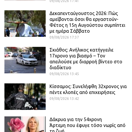
09/08/2026 17:41
Δεκαπενταύγουστος 2026: Πώς
αμείβονται όσοι θα εργαστούν-
Φέτος η 15η Αυγούστου συμπίπτει
με ημέρα Σάββατο
09/08/2026 17:37
Σκιάθος: Ανήλικος κατήγγειλε
17χρονο για βιασμό – Τον
απειλούσε με διαρροή βίντεο στο
διαδίκτυο
09/08/2026 13:45
Κίσσαμος: Συνελήφθη 32χρονος για
πέντε κλοπές από επιχειρήσεις
09/08/2026 13:42
Δάκρυα για την 54χρονη
Άρτεμη που έφυγε τόσο νωρίς από
τη ζωή