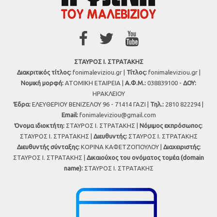
ΣΤΑΥΡΟΣ Ι. ΣΤΡΑΤΑΚΗΣ
Διακριτικός τίτλος:
fonimaleviziou.gr |
Τίτλος:
fonimaleviziou.gr |
Νομική μορφή:
ΑΤΟΜΙΚΗ ΕΤΑΙΡΕΙΑ |
Α.Φ.Μ.:
038839100 -
ΔΟΥ:
ΗΡΑΚΛΕΙΟΥ
Έδρα:
ΕΛΕΥΘΕΡΙΟΥ ΒΕΝΙΖΕΛΟΥ 96 - 71414 ΓΑΖΙ |
Τηλ.:
2810 822294 |
Εmail:
fonimaleviziou@gmail.com
Όνομα ιδιοκτήτη:
ΣΤΑΥΡΟΣ Ι. ΣΤΡΑΤΑΚΗΣ |
Νόμιμος εκπρόσωπος:
ΣΤΑΥΡΟΣ Ι. ΣΤΡΑΤΑΚΗΣ |
Διευθυντής:
ΣΤΑΥΡΟΣ Ι. ΣΤΡΑΤΑΚΗΣ
Διευθυντής σύνταξης:
ΚΟΡΙΝΑ ΚΑΦΕΤΖΟΠΟΥΛΟΥ |
Διαχειριστής:
ΣΤΑΥΡΟΣ Ι. ΣΤΡΑΤΑΚΗΣ |
Δικαιούχος του ονόματος τομέα (domain
name):
ΣΤΑΥΡΟΣ Ι. ΣΤΡΑΤΑΚΗΣ