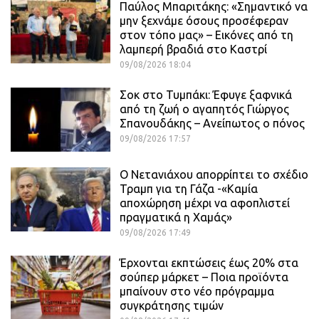
Παύλος Μπαριτάκης: «Σημαντικό να
μην ξεχνάμε όσους προσέφεραν
στον τόπο μας» – Εικόνες από τη
λαμπερή βραδιά στο Καστρί
09/08/2026 18:04
Σοκ στο Τυμπάκι: Έφυγε ξαφνικά
από τη ζωή ο αγαπητός Γιώργος
Σπανουδάκης – Ανείπωτος ο πόνος
09/08/2026 17:57
Ο Νετανιάχου απορρίπτει το σχέδιο
Τραμπ για τη Γάζα -«Καμία
αποχώρηση μέχρι να αφοπλιστεί
πραγματικά η Χαμάς»
09/08/2026 17:49
Έρχονται εκπτώσεις έως 20% στα
σούπερ μάρκετ – Ποια προϊόντα
μπαίνουν στο νέο πρόγραμμα
συγκράτησης τιμών