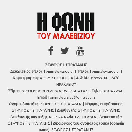
ΣΤΑΥΡΟΣ Ι. ΣΤΡΑΤΑΚΗΣ
Διακριτικός τίτλος:
fonimaleviziou.gr |
Τίτλος:
fonimaleviziou.gr |
Νομική μορφή:
ΑΤΟΜΙΚΗ ΕΤΑΙΡΕΙΑ |
Α.Φ.Μ.:
038839100 -
ΔΟΥ:
ΗΡΑΚΛΕΙΟΥ
Έδρα:
ΕΛΕΥΘΕΡΙΟΥ ΒΕΝΙΖΕΛΟΥ 96 - 71414 ΓΑΖΙ |
Τηλ.:
2810 822294 |
Εmail:
fonimaleviziou@gmail.com
Όνομα ιδιοκτήτη:
ΣΤΑΥΡΟΣ Ι. ΣΤΡΑΤΑΚΗΣ |
Νόμιμος εκπρόσωπος:
ΣΤΑΥΡΟΣ Ι. ΣΤΡΑΤΑΚΗΣ |
Διευθυντής:
ΣΤΑΥΡΟΣ Ι. ΣΤΡΑΤΑΚΗΣ
Διευθυντής σύνταξης:
ΚΟΡΙΝΑ ΚΑΦΕΤΖΟΠΟΥΛΟΥ |
Διαχειριστής:
ΣΤΑΥΡΟΣ Ι. ΣΤΡΑΤΑΚΗΣ |
Δικαιούχος του ονόματος τομέα (domain
name):
ΣΤΑΥΡΟΣ Ι. ΣΤΡΑΤΑΚΗΣ