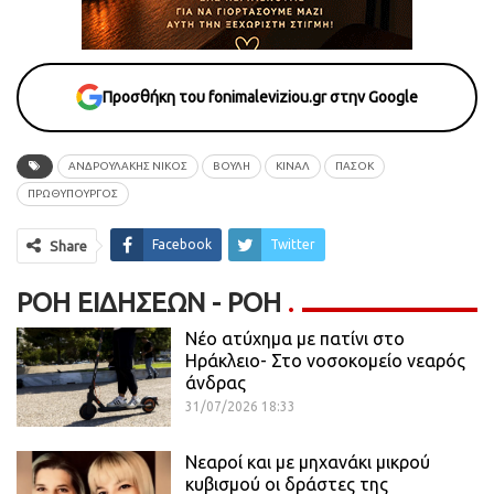
Προσθήκη του fonimaleviziou.gr στην Google
ΑΝΔΡΟΥΛΑΚΗΣ ΝΙΚΟΣ
ΒΟΥΛΗ
ΚΙΝΑΛ
ΠΑΣΟΚ
ΠΡΩΘΥΠΟΥΡΓΟΣ
Facebook
Twitter
Share
ΡΟΉ ΕΙΔΉΣΕΩΝ - ΡΟΗ
Νέο ατύχημα με πατίνι στο
Ηράκλειο- Στο νοσοκομείο νεαρός
άνδρας
31/07/2026 18:33
Νεαροί και με μηχανάκι μικρού
κυβισμού οι δράστες της