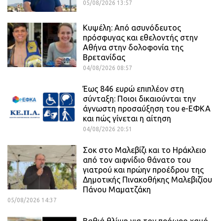
05/08/2026 13:57
Κυψέλη: Από ασυνόδευτος
πρόσφυγας και εθελοντής στην
Αθήνα στην δολοφονία της
Βρετανίδας
04/08/2026 08:57
Έως 846 ευρώ επιπλέον στη
σύνταξη: Ποιοι δικαιούνται την
άγνωστη προσαύξηση του e-ΕΦΚΑ
και πώς γίνεται η αίτηση
04/08/2026 20:51
Σοκ στο Μαλεβίζι και το Ηράκλειο
από τον αιφνίδιο θάνατο του
γιατρού και πρώην προέδρου της
Δημοτικής Πινακοθήκης Μαλεβιζίου
Πάνου Μαματζάκη
05/08/2026 14:37