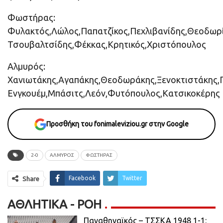
Φωστήρας:
Φυλακτός,Λώλος,Παπατζίκος,Πεχλιβανίδης,Θεοδωρί
Τσουβαλτσίδης,Φέκκας,Κρητικός,Χριστόπουλος
Αλμυρός:
Χανιωτάκης,Αγαπάκης,Θεοδωράκης,Ξενοκτιστάκης,
Ενγκουέμ,Μπάσιτς,Λεόν,Φυτόπουλος,Κατσικοκέρης
Προσθήκη του fonimaleviziou.gr στην Google
2-0
ΑΛΜΥΡΌΣ
ΦΩΣΤΗΡΑΣ
Facebook
Twitter
Share
ΑΘΛΗΤΙΚΆ - ΡΟΗ
Παναθηναϊκός – ΤΣΣΚΑ 1948 1-1: