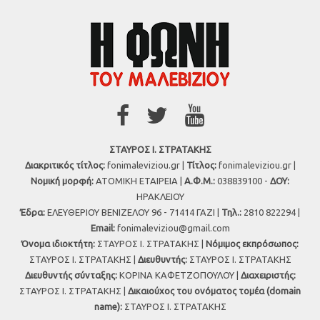
ΣΤΑΥΡΟΣ Ι. ΣΤΡΑΤΑΚΗΣ
Διακριτικός τίτλος:
fonimaleviziou.gr |
Τίτλος:
fonimaleviziou.gr |
Νομική μορφή:
ΑΤΟΜΙΚΗ ΕΤΑΙΡΕΙΑ |
Α.Φ.Μ.:
038839100 -
ΔΟΥ:
ΗΡΑΚΛΕΙΟΥ
Έδρα:
ΕΛΕΥΘΕΡΙΟΥ ΒΕΝΙΖΕΛΟΥ 96 - 71414 ΓΑΖΙ |
Τηλ.:
2810 822294 |
Εmail:
fonimaleviziou@gmail.com
Όνομα ιδιοκτήτη:
ΣΤΑΥΡΟΣ Ι. ΣΤΡΑΤΑΚΗΣ |
Νόμιμος εκπρόσωπος:
ΣΤΑΥΡΟΣ Ι. ΣΤΡΑΤΑΚΗΣ |
Διευθυντής:
ΣΤΑΥΡΟΣ Ι. ΣΤΡΑΤΑΚΗΣ
Διευθυντής σύνταξης:
ΚΟΡΙΝΑ ΚΑΦΕΤΖΟΠΟΥΛΟΥ |
Διαχειριστής:
ΣΤΑΥΡΟΣ Ι. ΣΤΡΑΤΑΚΗΣ |
Δικαιούχος του ονόματος τομέα (domain
name):
ΣΤΑΥΡΟΣ Ι. ΣΤΡΑΤΑΚΗΣ