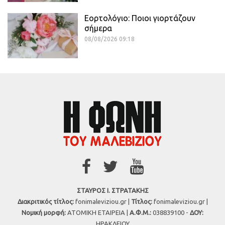
Εορτολόγιο: Ποιοι γιορτάζουν
σήμερα
08/08/2026 09:18
ΣΤΑΥΡΟΣ Ι. ΣΤΡΑΤΑΚΗΣ
Διακριτικός τίτλος:
fonimaleviziou.gr |
Τίτλος:
fonimaleviziou.gr |
Νομική μορφή:
ΑΤΟΜΙΚΗ ΕΤΑΙΡΕΙΑ |
Α.Φ.Μ.:
038839100 -
ΔΟΥ:
ΗΡΑΚΛΕΙΟΥ