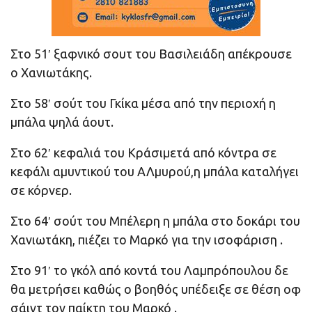
Στο 51′ ξαφνικό σουτ του Βασιλειάδη απέκρουσε
ο Χανιωτάκης.
Στο 58′ σούτ του Γκίκα μέσα από την περιοχή η
μπάλα ψηλά άουτ.
Στο 62′ κεφαλιά του Κράσιμετά από κόντρα σε
κεφάλι αμυντικού του ΑΛμυρού,η μπάλα καταλήγει
σε κόρνερ.
Στο 64′ σούτ του Μπέλερη η μπάλα στο δοκάρι του
Χανιωτάκη, πιέζει το Μαρκό για την ισοφάριση .
Στο 91′ το γκόλ από κοντά του Λαμπρόπουλου δε
θα μετρήσει καθώς ο βοηθός υπέδειξε σε θέση οφ
σάιντ τον παίκτη του Μαρκό .