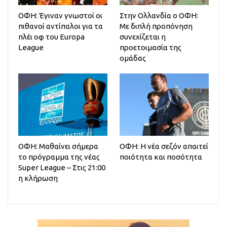
ΟΦΗ: Έγιναν γνωστοί οι
Στην Ολλανδία ο ΟΦΗ:
πιθανοί αντίπαλοι για τα
Mε διπλή προπόνηση
πλέι οφ του Europa
συνεχίζεται η
League
προετοιμασία της
ομάδας
ΟΦΗ: Μαθαίνει σήμερα
ΟΦΗ: Η νέα σεζόν απαιτεί
το πρόγραμμα της νέας
ποιότητα και ποσότητα
Super League – Στις 21:00
η κλήρωση