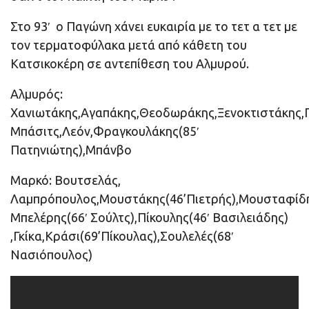
Στο 93′ ο Παγώνη χάνει ευκαιρία με το τετ α τετ με
τον τερματοφύλακα μετά από κάθετη του
Κατσικοκέρη σε αντεπίθεση του Αλμυρού.
Αλμυρός:
Χανιωτάκης,Αγαπάκης,Θεοδωράκης,Ξενοκτιστάκης,Π
Μπάσιτς,Λεόν,Φραγκουλάκης(85′
Πατηνιώτης),Μπάνβο
Μαρκό: Βουτσελάς,
Λαμπρόπουλος,Μουστάκης(46’Πιετρής),Μουσταφίδ
Μπελέρης(66′ Σούλτς),Πίκουλης(46′ Βασιλειάδης)
,Γκίκα,Κράσι(69’Πίκουλας),Σουλελές(68′
Νασιόπουλος)