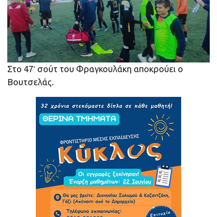
Στο 47′ σούτ του Φραγκουλάκη αποκρούει ο
Βουτσελάς.