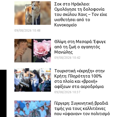
Σοκ στο Ηράκλειο:
Ομολόγησε τη δολοφονία
του σκύλου Χανς – Τον είχε
υιοθετήσει από το
Κυνοκομείο
09/08/2026 10:48
Θλίψη στη Μεσαρά: Έφυγε
από τη ζωή ο αγαπητός
Μανώλης
09/08/2026 10:42
Τουριστική «έκρηξη» στην
Κρήτη: Πληρότητα 100%
στα πλοία και «βροχή»
αφίξεων στα αεροδρόμια
09/08/2026 10:37
Γέργερη: Συγκινητική βραδιά
τιμής για τους καλλιτέχνες
που «ύφαναν» τον πολιτισμό