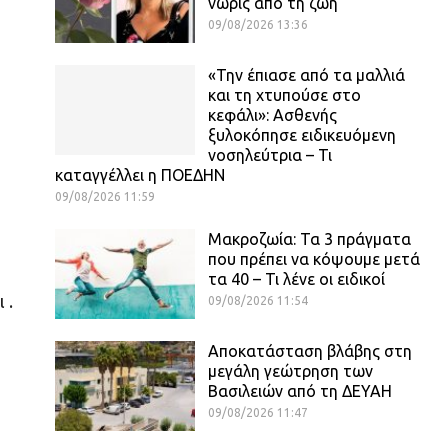
νωρίς από τη ζωή
09/08/2026 13:36
«Την έπιασε από τα μαλλιά
και τη χτυπούσε στο
κεφάλι»: Ασθενής
ξυλοκόπησε ειδικευόμενη
νοσηλεύτρια – Τι
καταγγέλλει η ΠΟΕΔΗΝ
09/08/2026 11:59
Μακροζωία: Τα 3 πράγματα
που πρέπει να κόψουμε μετά
τα 40 – Τι λένε οι ειδικοί
 .
09/08/2026 11:54
Αποκατάσταση βλάβης στη
μεγάλη γεώτρηση των
Βασιλειών από τη ΔΕΥΑΗ
09/08/2026 11:47