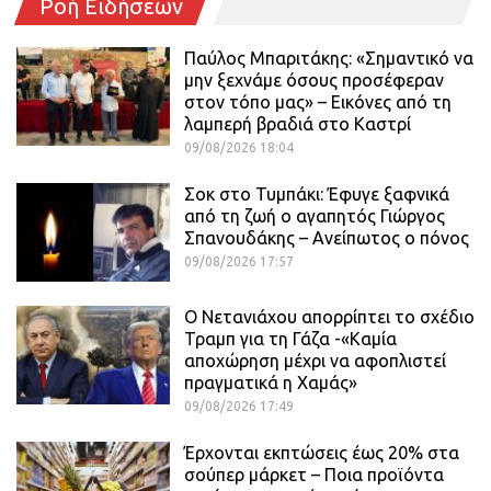
Ροή Ειδήσεων
Παύλος Μπαριτάκης: «Σημαντικό να
μην ξεχνάμε όσους προσέφεραν
στον τόπο μας» – Εικόνες από τη
λαμπερή βραδιά στο Καστρί
09/08/2026 18:04
Σοκ στο Τυμπάκι: Έφυγε ξαφνικά
από τη ζωή ο αγαπητός Γιώργος
Σπανουδάκης – Ανείπωτος ο πόνος
09/08/2026 17:57
Ο Νετανιάχου απορρίπτει το σχέδιο
Τραμπ για τη Γάζα -«Καμία
αποχώρηση μέχρι να αφοπλιστεί
πραγματικά η Χαμάς»
09/08/2026 17:49
Έρχονται εκπτώσεις έως 20% στα
σούπερ μάρκετ – Ποια προϊόντα