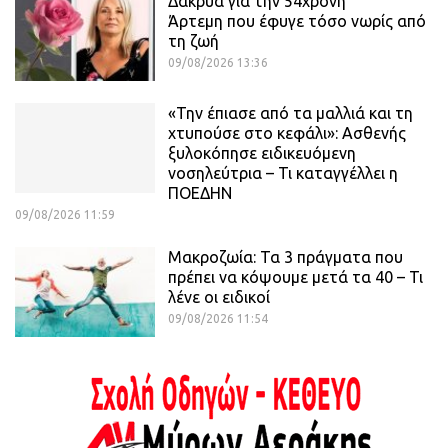
Δάκρυα για την 54χρονη
Άρτεμη που έφυγε τόσο νωρίς από
τη ζωή
09/08/2026 13:36
«Την έπιασε από τα μαλλιά και τη
χτυπούσε στο κεφάλι»: Ασθενής
ξυλοκόπησε ειδικευόμενη
νοσηλεύτρια – Τι καταγγέλλει η
ΠΟΕΔΗΝ
09/08/2026 11:59
Μακροζωία: Τα 3 πράγματα που
πρέπει να κόψουμε μετά τα 40 – Τι
λένε οι ειδικοί
09/08/2026 11:54