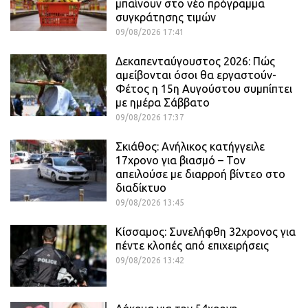
μπαίνουν στο νέο πρόγραμμα
συγκράτησης τιμών
09/08/2026 17:41
Δεκαπενταύγουστος 2026: Πώς
αμείβονται όσοι θα εργαστούν-
Φέτος η 15η Αυγούστου συμπίπτει
με ημέρα Σάββατο
09/08/2026 17:37
Σκιάθος: Ανήλικος κατήγγειλε
17χρονο για βιασμό – Τον
απειλούσε με διαρροή βίντεο στο
διαδίκτυο
09/08/2026 13:45
Κίσσαμος: Συνελήφθη 32χρονος για
πέντε κλοπές από επιχειρήσεις
09/08/2026 13:42