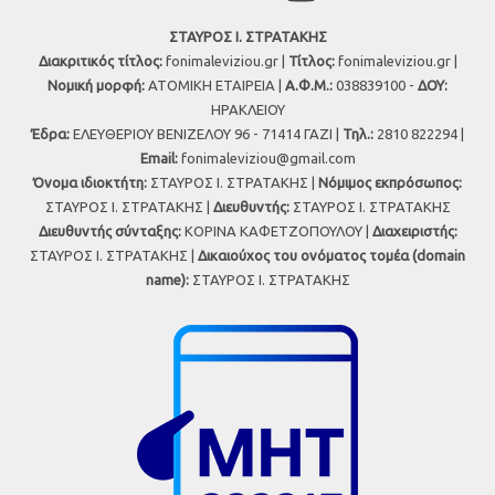
ΣΤΑΥΡΟΣ Ι. ΣΤΡΑΤΑΚΗΣ
Διακριτικός τίτλος:
fonimaleviziou.gr |
Τίτλος:
fonimaleviziou.gr |
Νομική μορφή:
ΑΤΟΜΙΚΗ ΕΤΑΙΡΕΙΑ |
Α.Φ.Μ.:
038839100 -
ΔΟΥ:
ΗΡΑΚΛΕΙΟΥ
Έδρα:
ΕΛΕΥΘΕΡΙΟΥ ΒΕΝΙΖΕΛΟΥ 96 - 71414 ΓΑΖΙ |
Τηλ.:
2810 822294 |
Εmail:
fonimaleviziou@gmail.com
Όνομα ιδιοκτήτη:
ΣΤΑΥΡΟΣ Ι. ΣΤΡΑΤΑΚΗΣ |
Νόμιμος εκπρόσωπος:
ΣΤΑΥΡΟΣ Ι. ΣΤΡΑΤΑΚΗΣ |
Διευθυντής:
ΣΤΑΥΡΟΣ Ι. ΣΤΡΑΤΑΚΗΣ
Διευθυντής σύνταξης:
ΚΟΡΙΝΑ ΚΑΦΕΤΖΟΠΟΥΛΟΥ |
Διαχειριστής:
ΣΤΑΥΡΟΣ Ι. ΣΤΡΑΤΑΚΗΣ |
Δικαιούχος του ονόματος τομέα (domain
name):
ΣΤΑΥΡΟΣ Ι. ΣΤΡΑΤΑΚΗΣ