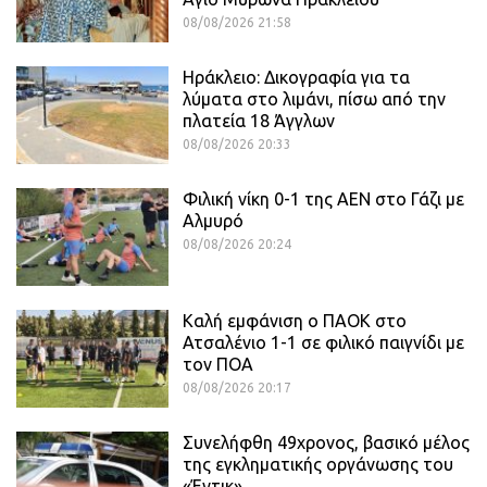
08/08/2026 21:58
Ηράκλειο: Δικογραφία για τα
λύματα στο λιμάνι, πίσω από την
πλατεία 18 Άγγλων
08/08/2026 20:33
Φιλική νίκη 0-1 της ΑΕΝ στο Γάζι με
Αλμυρό
08/08/2026 20:24
Καλή εμφάνιση ο ΠΑΟΚ στο
Ατσαλένιο 1-1 σε φιλικό παιγνίδι με
τον ΠΟΑ
08/08/2026 20:17
Συνελήφθη 49χρονος, βασικό μέλος
της εγκληματικής οργάνωσης του
«Έντικ»