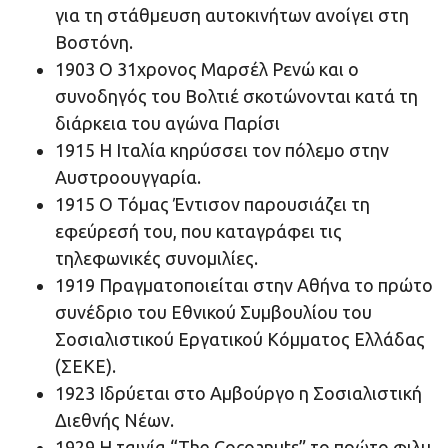
για τη στάθμευση αυτοκινήτων ανοίγει στη
Βοστόνη.
1903 O 31χρονος Μαρσέλ Ρενώ και ο
συνοδηγός του Βολτιέ σκοτώνονται κατά τη
διάρκεια του αγώνα Παρίσι
1915 H Ιταλία κηρύσσει τον πόλεμο στην
Αυστροουγγαρία.
1915 O Τόμας Έντισον παρουσιάζει τη
εφεύρεσή του, που καταγράφει τις
τηλεφωνικές συνομιλίες.
1919 Πραγματοποιείται στην Αθήνα το πρώτο
συνέδριο του Εθνικού Συμβουλίου του
Σοσιαλιστικού Εργατικού Κόμματος Ελλάδας
(ΣΕΚΕ).
1923 Iδρύεται στο Αμβούργο η Σοσιαλιστική
Διεθνής Νέων.
1929 H ταινία “The Cocoanuts” το πρώτο φιλμ