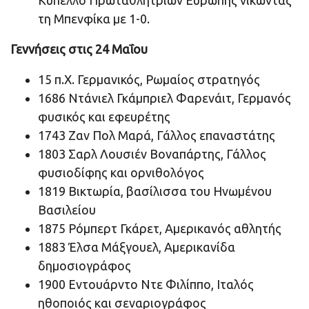
Κύπελλο Πρωταθλητριών Ευρώπης νικώντας
τη Μπενφίκα με 1-0.
Γεννήσεις στις 24 Μαΐου
15 π.Χ. Γερμανικός, Ρωμαίος στρατηγός
1686 Ντάνιελ Γκάμπριελ Φαρενάιτ, Γερμανός
φυσικός και εφευρέτης
1743 Ζαν Πολ Μαρά, Γάλλος επαναστάτης
1803 Σαρλ Λουσιέν Βοναπάρτης, Γάλλος
φυσιοδίφης και ορνιθολόγος
1819 Βικτωρία, βασίλισσα του Ηνωμένου
Βασιλείου
1875 Ρόμπερτ Γκάρετ, Αμερικανός αθλητής
1883 Έλσα Μάξγουελ, Αμερικανίδα
δημοσιογράφος
1900 Εντουάρντο Ντε Φιλίππο, Ιταλός
ηθοποιός και σεναριογράφος