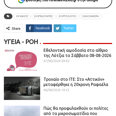
Προσθήκη του fonimaleviziou.gr στην Google
24 ΜΑΪΟΥ
ΕΟΡΤΑΖΟΝΤΕΣ
ΕΟΡΤΟΛΟΓΙΟ
ΣΑΝ ΣΗΜΕΡΑ
Facebook
Twitter
Share
ΥΓΕΊΑ - ΡΟΗ
Εθελοντική αιμοδοσία στο αίθριο
της Λότζια το Σάββατο 08-08-2026
07/08/2026 09:05
Τροχαίο στο ΙΤΕ: Στο «Αττικόν»
μεταφέρθηκε η 20χρονη Ραφαέλα
06/08/2026 18:33
Πώς θα προφυλαχθούν οι πολίτες
από τα μικροσωματίδια που