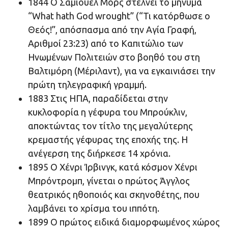
1844 O Σάμιουελ Μορς στέλνει το μήνυμα
“What hath God wrought” (“Τι κατόρθωσε ο
Θεός!”, απόσπασμα από την Αγία Γραφή,
Αριθμοί 23:23) από το Καπιτώλιο των
Ηνωμένων Πολιτειών στο βοηθό του στη
Βαλτιμόρη (Μέριλαντ), για να εγκαινιάσει την
πρώτη τηλεγραφική γραμμή.
1883 Στις ΗΠΑ, παραδίδεται στην
κυκλοφορία η γέφυρα του Μπρούκλιν,
αποκτώντας τον τίτλο της μεγαλύτερης
κρεμαστής γέφυρας της εποχής της. Η
ανέγερση της διήρκεσε 14 χρόνια.
1895 O Χένρι Ίρβινγκ, κατά κόσμον Χένρι
Μπρόντρομπ, γίνεται ο πρώτος Άγγλος
θεατρικός ηθοποιός και σκηνοθέτης, που
λαμβάνει το χρίσμα του ιππότη.
1899 O πρώτος ειδικά διαμορφωμένος χώρος