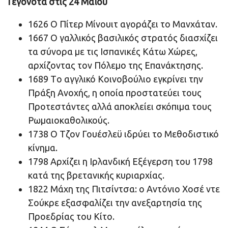
Γεγονότα στις 24 Μαΐου
1626 O Πίτερ Μίνουιτ αγοράζει το Μανχάταν.
1667 Ο γαλλικός βασιλικός στρατός διασχίζει
τα σύνορα με τις Ισπανικές Κάτω Χώρες,
αρχίζοντας τον Πόλεμο της Επανάκτησης.
1689 Tο αγγλικό Κοινοβούλιο εγκρίνει την
Πράξη Ανοχής, η οποία προστατεύει τους
Προτεστάντες αλλά αποκλείει σκόπιμα τους
Ρωμαιοκαθολικούς.
1738 Ο Τζον Γουέσλεϋ ιδρύει το Μεθοδιστικό
κίνημα.
1798 Αρχίζει η Ιρλανδική Εξέγερση του 1798
κατά της βρετανικής κυριαρχίας.
1822 Μάχη της Πιτσίντσα: ο Αντόνιο Χοσέ ντε
Σούκρε εξασφαλίζει την ανεξαρτησία της
Προεδρίας του Κίτο.