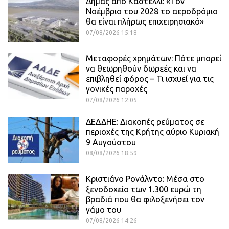
Δήμας από Καστέλλι: «Τον
Νοέμβριο του 2028 το αεροδρόμιο
θα είναι πλήρως επιχειρησιακό»
07/08/2026 15:18
Μεταφορές χρημάτων: Πότε μπορεί
να θεωρηθούν δωρεές και να
επιβληθεί φόρος – Τι ισχυεί για τις
γονικές παροχές
07/08/2026 12:05
ΔΕΔΔΗΕ: Διακοπές ρεύματος σε
περιοχές της Κρήτης αύριο Κυριακή
9 Αυγούστου
08/08/2026 18:59
Κριστιάνο Ρονάλντο: Μέσα στο
ξενοδοχείο των 1.300 ευρώ τη
βραδιά που θα φιλοξενήσει τον
γάμο του
07/08/2026 14:26