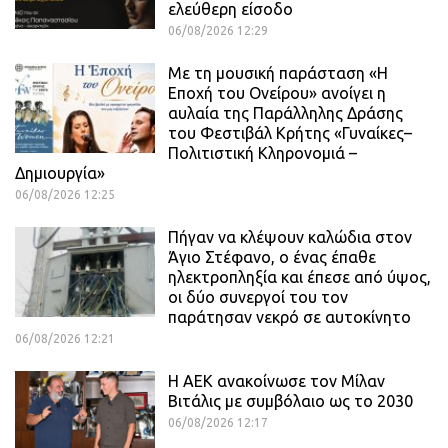
ελεύθερη είσοδο
06/08/2026 12:29
Με τη μουσική παράσταση «Η
Εποχή του Ονείρου» ανοίγει η
αυλαία της Παράλληλης Δράσης
του Φεστιβάλ Κρήτης «Γυναίκες–
Πολιτιστική Κληρονομιά –
Δημιουργία»
06/08/2026 12:25
Πήγαν να κλέψουν καλώδια στον
Άγιο Στέφανο, ο ένας έπαθε
ηλεκτροπληξία και έπεσε από ύψος,
οι δύο συνεργοί του τον
παράτησαν νεκρό σε αυτοκίνητο
06/08/2026 12:21
H ΑΕΚ ανακοίνωσε τον Μίλαν
Βιτάλις με συμβόλαιο ως το 2030
06/08/2026 12:17