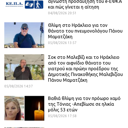
άγνωστη προσαύξηση του e-ΕΦΚΑ
και πώς γίνεται η αίτηση
04/08/2026 20:51
Θλίψη στο Ηράκλειο για τον
θάνατο του πνευμονολόγου Πάνου
Μαματζάκη
05/08/2026 13:57
Σοκ στο Μαλεβίζι και το Ηράκλειο
από τον αιφνίδιο θάνατο του
γιατρού και πρώην προέδρου της
Δημοτικής Πινακοθήκης Μαλεβιζίου
Πάνου Μαματζάκη
05/08/2026 14:37
Βαθιά θλίψη για τον πρόωρο χαμό
της Τόνιας -Απεβίωσε σε ηλικία
μόλις 53 ετών
05/08/2026 17:58