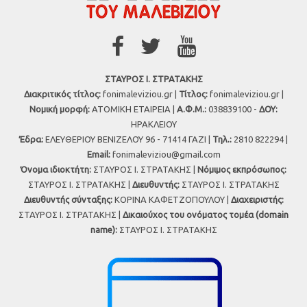
ΣΤΑΥΡΟΣ Ι. ΣΤΡΑΤΑΚΗΣ
Διακριτικός τίτλος:
fonimaleviziou.gr |
Τίτλος:
fonimaleviziou.gr |
Νομική μορφή:
ΑΤΟΜΙΚΗ ΕΤΑΙΡΕΙΑ |
Α.Φ.Μ.:
038839100 -
ΔΟΥ:
ΗΡΑΚΛΕΙΟΥ
Έδρα:
ΕΛΕΥΘΕΡΙΟΥ ΒΕΝΙΖΕΛΟΥ 96 - 71414 ΓΑΖΙ |
Τηλ.:
2810 822294 |
Εmail:
fonimaleviziou@gmail.com
Όνομα ιδιοκτήτη:
ΣΤΑΥΡΟΣ Ι. ΣΤΡΑΤΑΚΗΣ |
Νόμιμος εκπρόσωπος:
ΣΤΑΥΡΟΣ Ι. ΣΤΡΑΤΑΚΗΣ |
Διευθυντής:
ΣΤΑΥΡΟΣ Ι. ΣΤΡΑΤΑΚΗΣ
Διευθυντής σύνταξης:
ΚΟΡΙΝΑ ΚΑΦΕΤΖΟΠΟΥΛΟΥ |
Διαχειριστής:
ΣΤΑΥΡΟΣ Ι. ΣΤΡΑΤΑΚΗΣ |
Δικαιούχος του ονόματος τομέα (domain
name):
ΣΤΑΥΡΟΣ Ι. ΣΤΡΑΤΑΚΗΣ