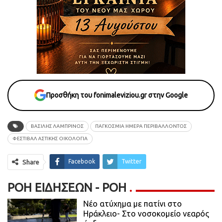
Προσθήκη του fonimaleviziou.gr στην Google
ΒΑΣΙΛΗΣ ΛΑΜΠΡΙΝΟΣ
ΠΑΓΚΟΣΜΙΑ ΗΜΕΡΑ ΠΕΡΙΒΑΛΛΟΝΤΟΣ
ΦΕΣΤΙΒΑΛ ΑΣΤΙΚΗΣ ΟΙΚΟΛΟΓΙΑ
Facebook
Twitter
Share
ΡΟΉ ΕΙΔΉΣΕΩΝ - ΡΟΗ
Νέο ατύχημα με πατίνι στο
Ηράκλειο- Στο νοσοκομείο νεαρός