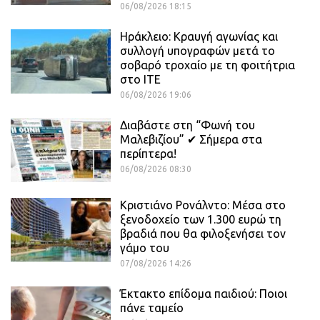
06/08/2026 18:15
Ηράκλειο: Κραυγή αγωνίας και
συλλογή υπογραφών μετά το
σοβαρό τροχαίο με τη φοιτήτρια
στο ΙΤΕ
06/08/2026 19:06
Διαβάστε στη “Φωνή του
Μαλεβιζίου” ✔ Σήμερα στα
περίπτερα!
06/08/2026 08:30
Κριστιάνο Ρονάλντο: Μέσα στο
ξενοδοχείο των 1.300 ευρώ τη
βραδιά που θα φιλοξενήσει τον
γάμο του
07/08/2026 14:26
Έκτακτο επίδομα παιδιού: Ποιοι
πάνε ταμείο