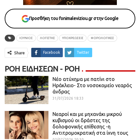
Προσθήκη του fonimaleviziou.gr στην Google
ΙΟΥΝΙΟΣ
ΛΟΓΙΣΤΗΣ
ΥΠΟΧΡΕΩΣΕΙΣ
ΦΟΡΟΛΟΓΙΚΕΣ
Facebook
Twitter
Share
ΡΟΉ ΕΙΔΉΣΕΩΝ - ΡΟΗ
Νέο ατύχημα με πατίνι στο
Ηράκλειο- Στο νοσοκομείο νεαρός
άνδρας
31/07/2026 18:33
Νεαροί και με μηχανάκι μικρού
κυβισμού οι δράστες της
δολοφονικής επίθεσης -η
Αντιτρομοκρατική στα ίχνη τους
02/07/2026 20:30