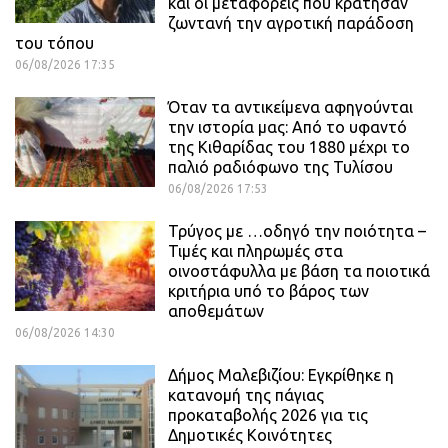
και οι μεταφορείς που κράτησαν
ζωντανή την αγροτική παράδοση
του τόπου
06/08/2026 17:35
Όταν τα αντικείμενα αφηγούνται
την ιστορία μας: Από το υφαντό
της Κιθαρίδας του 1880 μέχρι το
παλιό ραδιόφωνο της Τυλίσου
06/08/2026 17:53
Τρύγος με …οδηγό την ποιότητα –
Τιμές και πληρωμές στα
οινοστάφυλλα με βάση τα ποιοτικά
κριτήρια υπό το βάρος των
αποθεμάτων
06/08/2026 14:30
Δήμος Μαλεβιζίου: Εγκρίθηκε η
κατανομή της πάγιας
προκαταβολής 2026 για τις
Δημοτικές Κοινότητες