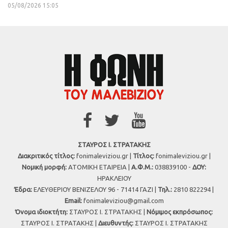
05/08/2026 15:05
ΣΤΑΥΡΟΣ Ι. ΣΤΡΑΤΑΚΗΣ
Διακριτικός τίτλος:
fonimaleviziou.gr |
Τίτλος:
fonimaleviziou.gr |
Νομική μορφή:
ΑΤΟΜΙΚΗ ΕΤΑΙΡΕΙΑ |
Α.Φ.Μ.:
038839100 -
ΔΟΥ:
ΗΡΑΚΛΕΙΟΥ
Έδρα:
ΕΛΕΥΘΕΡΙΟΥ ΒΕΝΙΖΕΛΟΥ 96 - 71414 ΓΑΖΙ |
Τηλ.:
2810 822294 |
Εmail:
fonimaleviziou@gmail.com
Όνομα ιδιοκτήτη:
ΣΤΑΥΡΟΣ Ι. ΣΤΡΑΤΑΚΗΣ |
Νόμιμος εκπρόσωπος:
ΣΤΑΥΡΟΣ Ι. ΣΤΡΑΤΑΚΗΣ |
Διευθυντής:
ΣΤΑΥΡΟΣ Ι. ΣΤΡΑΤΑΚΗΣ