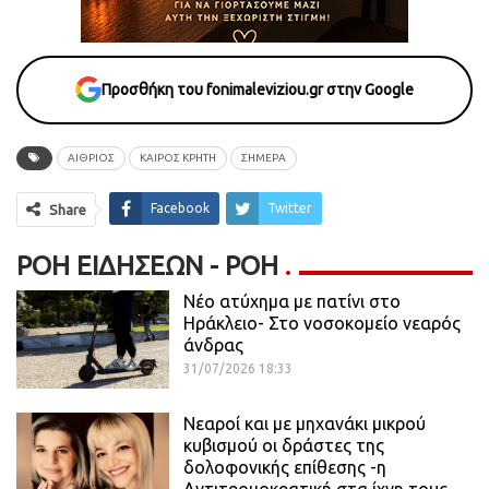
Προσθήκη του fonimaleviziou.gr στην Google
ΑΙΘΡΙΟΣ
ΚΑΙΡΟΣ ΚΡΗΤΗ
ΣΗΜΕΡΆ
Facebook
Twitter
Share
ΡΟΉ ΕΙΔΉΣΕΩΝ - ΡΟΗ
Νέο ατύχημα με πατίνι στο
Ηράκλειο- Στο νοσοκομείο νεαρός
άνδρας
31/07/2026 18:33
Νεαροί και με μηχανάκι μικρού
κυβισμού οι δράστες της
δολοφονικής επίθεσης -η
Αντιτρομοκρατική στα ίχνη τους