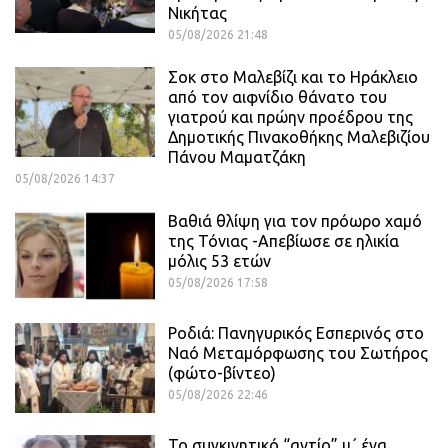
Νικήτας
05/08/2026 21:48
Σοκ στο Μαλεβίζι και το Ηράκλειο
από τον αιφνίδιο θάνατο του
γιατρού και πρώην προέδρου της
Δημοτικής Πινακοθήκης Μαλεβιζίου
Πάνου Μαματζάκη
05/08/2026 14:37
Βαθιά θλίψη για τον πρόωρο χαμό
της Τόνιας -Απεβίωσε σε ηλικία
μόλις 53 ετών
05/08/2026 17:58
Ροδιά: Πανηγυρικός Εσπερινός στο
Ναό Μεταμόρφωσης του Σωτήρος
(φώτο-βίντεο)
05/08/2026 22:46
Το συγκινητικό “αντίο” μ΄ ένα