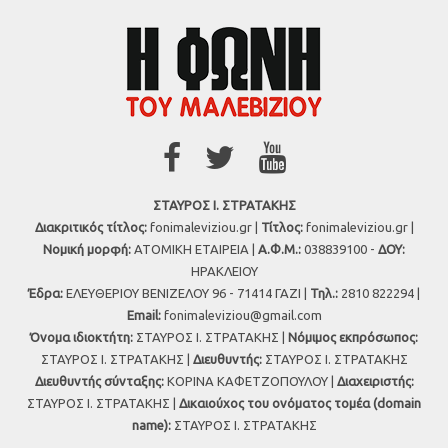
ΣΤΑΥΡΟΣ Ι. ΣΤΡΑΤΑΚΗΣ
Διακριτικός τίτλος:
fonimaleviziou.gr |
Τίτλος:
fonimaleviziou.gr |
Νομική μορφή:
ΑΤΟΜΙΚΗ ΕΤΑΙΡΕΙΑ |
Α.Φ.Μ.:
038839100 -
ΔΟΥ:
ΗΡΑΚΛΕΙΟΥ
Έδρα:
ΕΛΕΥΘΕΡΙΟΥ ΒΕΝΙΖΕΛΟΥ 96 - 71414 ΓΑΖΙ |
Τηλ.:
2810 822294 |
Εmail:
fonimaleviziou@gmail.com
Όνομα ιδιοκτήτη:
ΣΤΑΥΡΟΣ Ι. ΣΤΡΑΤΑΚΗΣ |
Νόμιμος εκπρόσωπος:
ΣΤΑΥΡΟΣ Ι. ΣΤΡΑΤΑΚΗΣ |
Διευθυντής:
ΣΤΑΥΡΟΣ Ι. ΣΤΡΑΤΑΚΗΣ
Διευθυντής σύνταξης:
ΚΟΡΙΝΑ ΚΑΦΕΤΖΟΠΟΥΛΟΥ |
Διαχειριστής:
ΣΤΑΥΡΟΣ Ι. ΣΤΡΑΤΑΚΗΣ |
Δικαιούχος του ονόματος τομέα (domain
name):
ΣΤΑΥΡΟΣ Ι. ΣΤΡΑΤΑΚΗΣ