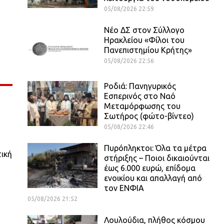
05/08/2026 22:59
Νέο ΔΣ στον Σύλλογο
Ηρακλείου «Φίλοι του
Πανεπιστημίου Κρήτης»
05/08/2026 22:56
Ροδιά: Πανηγυρικός
Εσπερινός στο Ναό
Μεταμόρφωσης του
Σωτήρος (φώτο-βίντεο)
05/08/2026 22:46
Πυρόπληκτοι: Όλα τα μέτρα
τική
στήριξης – Ποιοι δικαιούνται
έως 6.000 ευρώ, επίδομα
ενοικίου και απαλλαγή από
τον ΕΝΦΙΑ
05/08/2026 21:52
Λουλούδια, πλήθος κόσμου