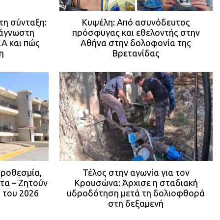
τη σύνταξη:
Κυψέλη: Από ασυνόδευτος
 άγνωστη
πρόσφυγας και εθελοντής στην
Α και πώς
Αθήνα στην δολοφονία της
η
Βρετανίδας
προθεσμία,
Τέλος στην αγωνία για τον
τα – Ζητούν
Κρουσώνα: Άρχισε η σταδιακή
 του 2026
υδροδότηση μετά τη δολιοφθορά
στη δεξαμενή