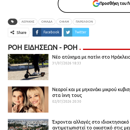
Προσθήκη του fo
ΑΕΡΑΚΗΣ
ΟΜΑΔΑ
ΟΦΑΜ
ΠΑΡΕΛΘΟΝ
Facebook
Twitter
Share
ΡΟΉ ΕΙΔΉΣΕΩΝ - ΡΟΗ
Νέο ατύχημα με πατίνι στο Ηράκλει
31/07/2026 18:33
Νεαροί και με μηχανάκι μικρού κυβι
στα ίχνη τους
02/07/2026 20:30
Έχρονται αλλαγές στο ιδιοκτησιακό
αντιμετωπιστεί το οικιστικό στις με