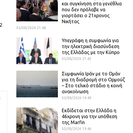
και συγκίνηση στα γενέθλια
που δεν πρόλαβε να
γιορτάσει ο 21χρονος
Νικήτας
22
05/08/2026 21:48
Υπεγράφη η συμφωνία για
την ηλεκτρική διασύνδεση
της Ελλάδας με την Κύπρο
05/08/2026 21:43
Συμφωνία Ιράν με το Ομάν
για τη διαδρομή στο Ορμούζ
– Στο τελικό στάδιο η κοινή
ανακοίνωση
05/08/2026 19:49
Εκδίδεται στην Ελλάδα η
46χρονη για την υπόθεση
της Marfin
05/08/2026 19:46