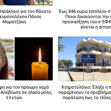
Ηράκλειο για τον θάνατο
Έως 846 ευρώ επιπλέον σ
νευμονολόγου Πάνου
Ποιοι δικαιούνται την
Μαματζάκη
προσαύξηση του e-ΕΦΚ
γίνεται η αίτησ
ψη για τον πρόωρο χαμό
Κτηματολόγιο: Έληξε η 
-Απεβίωσε σε ηλικία μόλις
παραμένουν τα προβλήμα
53 ετών
παράταση έως το τέλος