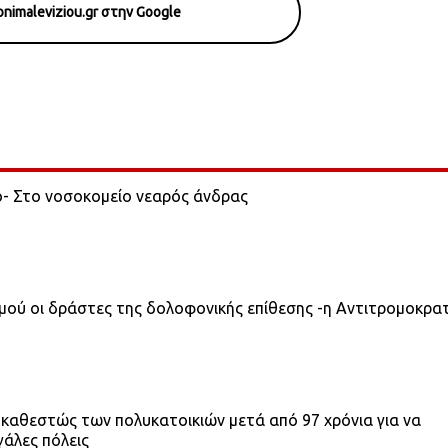
nimaleviziou.gr στην Google
ο- Στο νοσοκομείο νεαρός άνδρας
σμού οι δράστες της δολοφονικής επίθεσης -η Αντιτρομοκρα
 καθεστώς των πολυκατοικιών μετά από 97 χρόνια για να
γάλες πόλεις