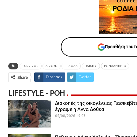
Προσθήκη του fo
SURVIVOR
ΑΤΖΟΥΝ
ΈΠΑΘΛΑ
ΠΑΙΚΤΕΣ
ΡΟΝΑΛΝΤΙΝΙΟ
Facebook
Twitter
Share
LIFESTYLE - ΡΟΗ
Διακοπές της οικογένειας Γιασικεβίτ
έγραψε η Άννα Δούκα
05/08/2026 19:03