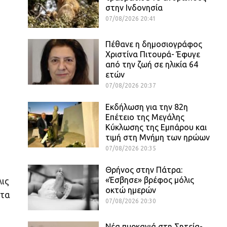
στην Ινδονησία
07/08/2026 20:41
Πέθανε η δημοσιογράφος
Χριστίνα Πιτουρά- Έφυγε
από την ζωή σε ηλικία 64
ετών
07/08/2026 20:37
Εκδήλωση για την 82η
Επέτειο της Μεγάλης
Κύκλωσης της Εμπάρου και
τιμή στη Μνήμη των ηρώων
07/08/2026 20:35
Θρήνος στην Πάτρα:
«Έσβησε» βρέφος μόλις
λις
οκτώ ημερών
 τα
07/08/2026 20:30
Νέα πυρκαγιά στη Σητεία-