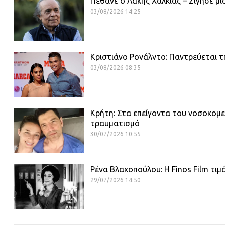
Πέθανε ο Λάκης Χαλκιάς – Σίγησε μί
03/08/2026 14:25
Κριστιάνο Ρονάλντο: Παντρεύεται τη
03/08/2026 08:35
Κρήτη: Στα επείγοντα του νοσοκομε
τραυματισμό
30/07/2026 10:55
Ρένα Βλαχοπούλου: Η Finos Film τιμ
29/07/2026 14:50