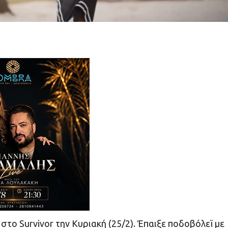
το Survivor την Κυριακή (25/2). Έπαιξε ποδοβόλεϊ με