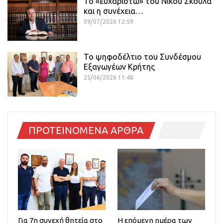
Το «ευχαριστώ» του Νίκου Σκουλά
και η συνέχεια…
09/07/2026 12:59
Το ψηφοδέλτιο του Συνδέσμου
Εξαγωγέων Κρήτης
25/06/2026 11:48
ΠΡΟΤΕΙΝΟΜΕΝΑ ΑΡΘΡΑ
Για 7η συνεχή θητεία στο
Η επόμενη ημέρα των