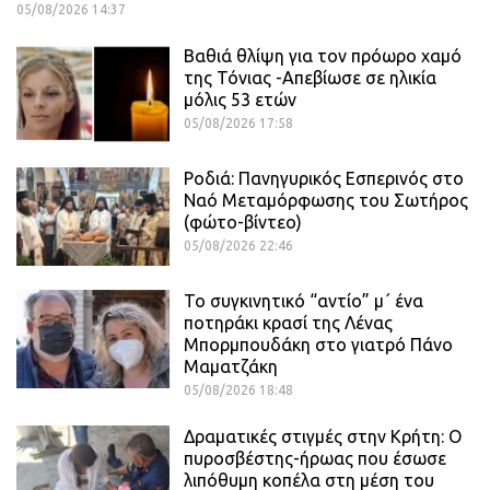
05/08/2026 14:37
Βαθιά θλίψη για τον πρόωρο χαμό
της Τόνιας -Απεβίωσε σε ηλικία
μόλις 53 ετών
05/08/2026 17:58
Ροδιά: Πανηγυρικός Εσπερινός στο
Ναό Μεταμόρφωσης του Σωτήρος
(φώτο-βίντεο)
05/08/2026 22:46
Το συγκινητικό “αντίο” μ΄ ένα
ποτηράκι κρασί της Λένας
Μπορμπουδάκη στο γιατρό Πάνο
Μαματζάκη
05/08/2026 18:48
Δραματικές στιγμές στην Κρήτη: Ο
πυροσβέστης-ήρωας που έσωσε
λιπόθυμη κοπέλα στη μέση του