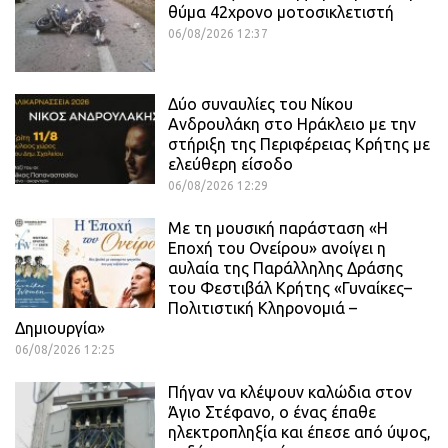
θύμα 42χρονο μοτοσικλετιστή
06/08/2026 12:37
Δύο συναυλίες του Νίκου
Ανδρουλάκη στο Ηράκλειο με την
στήριξη της Περιφέρειας Κρήτης με
ελεύθερη είσοδο
06/08/2026 12:29
Με τη μουσική παράσταση «Η
Εποχή του Ονείρου» ανοίγει η
αυλαία της Παράλληλης Δράσης
του Φεστιβάλ Κρήτης «Γυναίκες–
Πολιτιστική Κληρονομιά –
Δημιουργία»
06/08/2026 12:25
Πήγαν να κλέψουν καλώδια στον
Άγιο Στέφανο, ο ένας έπαθε
ηλεκτροπληξία και έπεσε από ύψος,