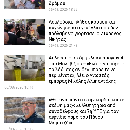
δρόμου!
05/08/2026 18:33
Λουλούδια, πλήθος κόσμου και
συγκίνηση στα γενέθλια που δεν
πρόλαβε να γιορτάσει ο 21χρονος
Νικήτας
05/08/2026 21:48
Απλήρωτοι ακόμη ελαιοπαραγωγοί
του Μαλεβιζίου – «Ελάτε να πάρετε
το λάδι σας αν δεν μπορείτε να
περιμένετε», λέει ο γνωστός
έμπορας Μιχάλης Αλμπαντάκης
06/08/2026 10:40
«Θα είναι πάντα στην καρδιά και τη
σκέψη μας»: Συλλυπητήρια από
συναδέλφους και 7η ΥΠΕ για τον
αιφνίδιο χαμό του Πάνου
Μαματζάκη
05/08/2026 15:05